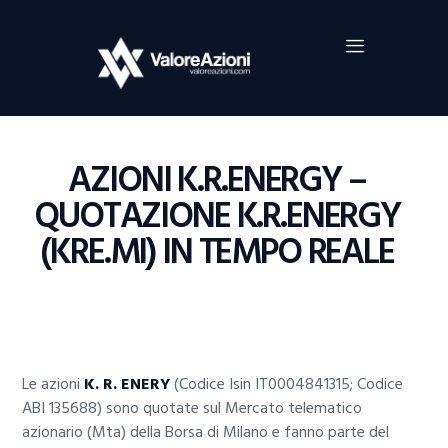
Home
Investimenti
Borsa
BROKER TRADING
AZIONI K.R.ENERGY –
Guide Al Trading
QUOTAZIONE K.R.ENERGY
Criptovalute
(KRE.MI) IN TEMPO REALE
Le azioni
K. R. ENERY
(Codice Isin IT0004841315; Codice
ABI 135688) sono quotate sul Mercato telematico
azionario (Mta) della Borsa di Milano e fanno parte del