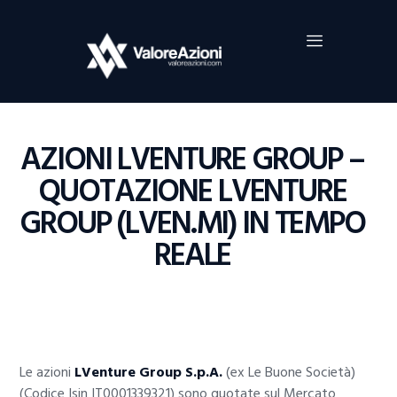
Home
Investimenti
Borsa
BROKER TRADING
AZIONI LVENTURE GROUP –
Guide Al Trading
QUOTAZIONE LVENTURE
Criptovalute
GROUP (LVEN.MI) IN TEMPO
REALE
Le azioni
LVenture Group S.p.A.
(ex Le Buone Società)
(Codice Isin IT0001339321) sono quotate sul Mercato