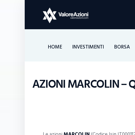
HOME
INVESTIMENTI
BORSA
AZIONI MARCOLIN – 
Le azioni
MARCOLIN
(Codice Isin IT0001