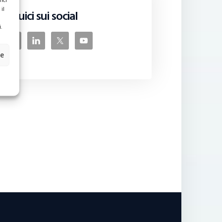
nci
il
Seguici sui social
.
ze