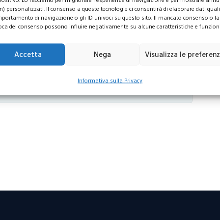
positivo. Lo facciamo per migliorare l'esperienza di navigazione e per mostrare annu
n) personalizzati. Il consenso a queste tecnologie ci consentirà di elaborare dati quali 
portamento di navigazione o gli ID univoci su questo sito. Il mancato consenso o la
oca del consenso possono influire negativamente su alcune caratteristiche e funzioni
Accetta
Nega
Visualizza le preferen
Informativa sulla Privacy