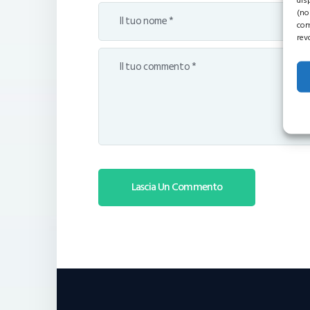
dis
(no
com
rev