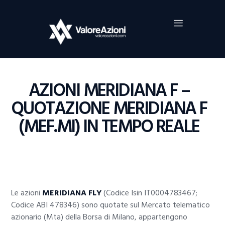
Home
Investimenti
Borsa
BROKER TRADING
AZIONI MERIDIANA F –
Guide Al Trading
QUOTAZIONE MERIDIANA F
Criptovalute
(MEF.MI) IN TEMPO REALE
Le azioni
MERIDIANA FLY
(Codice Isin IT0004783467;
Codice ABI 478346) sono quotate sul Mercato telematico
azionario (Mta) della Borsa di Milano, appartengono