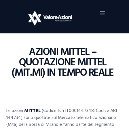
Home
Investimenti
Borsa
BROKER TRADING
AZIONI MITTEL –
Guide Al Trading
QUOTAZIONE MITTEL
Criptovalute
(MIT.MI) IN TEMPO REALE
Le azioni
MITTEL
(Codice Isin IT0001447348; Codice ABI
144734) sono quotate sul Mercato telematico azionario
(Mta) della Borsa di Milano e fanno parte del segmento