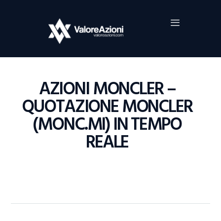
Home
Investimenti
Borsa
BROKER TRADING
AZIONI MONCLER –
Guide Al Trading
QUOTAZIONE MONCLER
Criptovalute
(MONC.MI) IN TEMPO
REALE