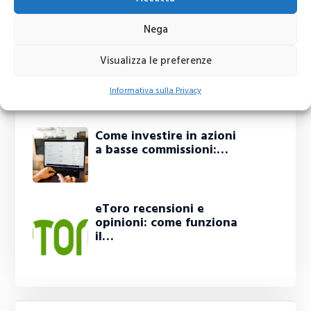
iniziare da zero (Guida
Completa)
Nega
Visualizza le preferenze
IQ Option Recensione -
Demo - Opinioni sul
Broker CFD
Informativa sulla Privacy
Come investire in azioni
a basse commissioni:…
eToro recensioni e
opinioni: come funziona
il…