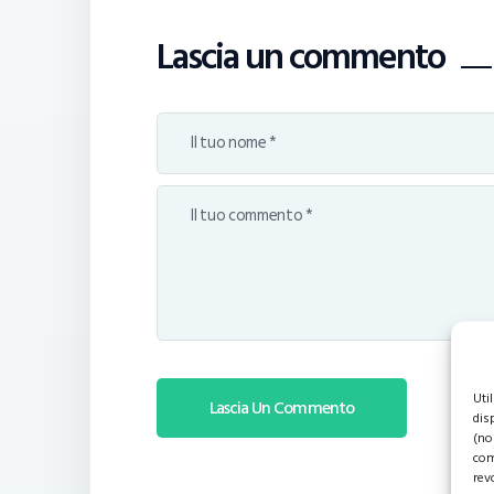
Lascia un commento
Uti
dis
(no
com
rev