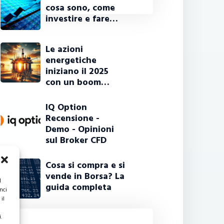
cosa sono, come
investire e fare…
Le azioni
energetiche
iniziano il 2025
con un boom…
IQ Option
Recensione -
Demo - Opinioni
sul Broker CFD
Cosa si compra e si
vende in Borsa? La
l
guida completa
nci
il
.