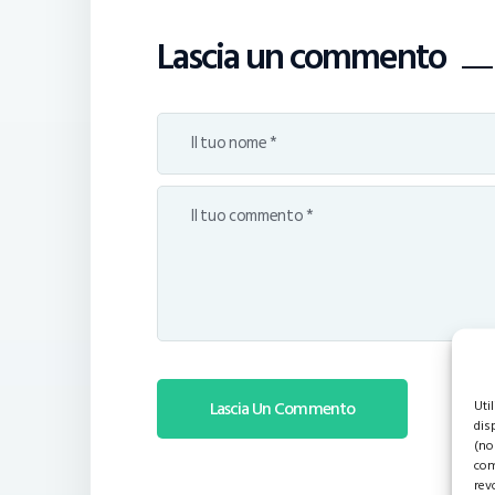
Lascia un commento
Uti
dis
(no
com
rev