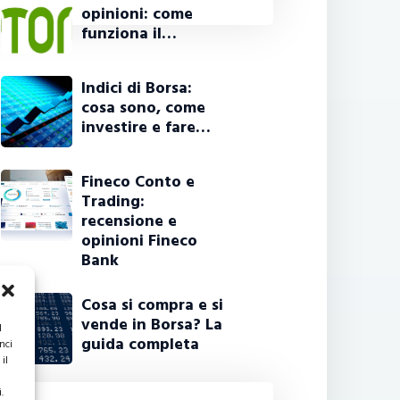
opinioni: come
funziona il…
Indici di Borsa:
cosa sono, come
investire e fare…
Fineco Conto e
Trading:
recensione e
opinioni Fineco
Bank
Cosa si compra e si
vende in Borsa? La
l
guida completa
nci
il
.