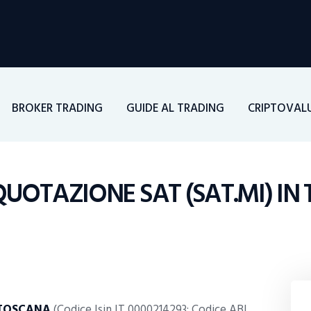
Home
Investimenti
BROKER TRADING
GUIDE AL TRADING
CRIPTOVAL
Borsa
BROKER TRADING
QUOTAZIONE SAT (SAT.MI) IN
Guide Al Trading
Criptovalute
 TOSCANA
(Codice Isin IT 0000214293; Codice ABI