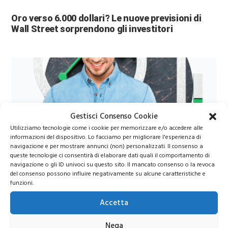
Oro verso 6.000 dollari? Le nuove previsioni di
Wall Street sorprendono gli investitori
Gestisci Consenso Cookie
Utilizziamo tecnologie come i cookie per memorizzare e/o accedere alle
informazioni del dispositivo. Lo facciamo per migliorare l'esperienza di
Azioni Bance Europee
navigazione e per mostrare annunci (non) personalizzati. Il consenso a
queste tecnologie ci consentirà di elaborare dati quali il comportamento di
navigazione o gli ID univoci su questo sito. Il mancato consenso o la revoca
del consenso possono influire negativamente su alcune caratteristiche e
Azioni banche europee da mettere nel mirino nei
funzioni.
prossimi mesi
Accetta
Nega