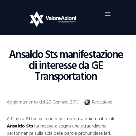
Home
Investimenti
Borsa
BROKER TRADING
Ansaldo Sts manifestazione
Guide Al Trading
di interesse da GE
Criptovalute
Transportation
Aggiornamento del 29 Gennaio 2013
Redazione
A Piazza Affari nel corso della seduta odierna il titolo
Ansaldo Sts
ha messo a segno una straordinaria
performance sulla scia delle parole pronunciate ieri,