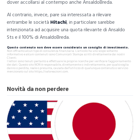
dover accollarsi al contempo anche AnsaldoBreda.
Al contrario, invece, pare sia interessata a rilevare
entrambe le società
Hitachi
, in particolare sarebbe
intenzionata ad acquisire una quota rilevante di Ansaldo
Sts e il 100% di AnsaldoBreda.
Questo contenuto non deve essere considerato un consiglio di investimento.
Non offriamo alcun tipo di consulenza finanziaria. L’articolo ha uno scopo soltanto
informativo e alcuni contenuti sono Comunicati Stampa scritti direttamente dai nostri
Clienti.
I lettori sono tenuti pertanto a effettuare le proprie ricerche per verificare l’aggiornamento
dei dati. Questo sito NON è responsabile, direttamente o indirettamente, per qualsivoglia
danno o perdita, reale o presunta, causata dall'utilizzo di qualunque contenuto o servizio
menzionato sul sito https://valoreazioni.com.
Novità da non perdere