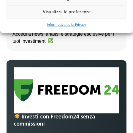
Visualizza le preferenze
Unisciti al nostro canale Telegram!
Informativa sulla Privacy
Accedi a news, analisi e strategie esclusive per i
tuoi investimenti
Investi con Freedom24 senza
commissioni