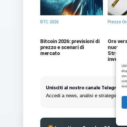
BTC 2026
Prezzo Or
Bitcoin 2026: previsioni di
Oro vers
prezzo e scenari di
nuove pr
mercato
Street 
investit
Uti
dis
(no
com
rev
Unisciti al nostro canale Telegram!
Accedi a news, analisi e strategie escl