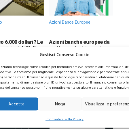
o
Azioni Bance Europee
o 6.000 dollari? Le
Azioni banche europee da
evisioni di Wall
mettere nel mirino nei
sorprendono gli
prossimi mesi
Gestisci Consenso Cookie
ori
lizziamo tecnologie come i cookie per memorizzare e/o accedere alle informazioni de
positivo. Lo facciamo per migliorare l'esperienza di navigazione e per mostrare annu
n) personalizzati. Il consenso a queste tecnologie ci consentirà di elaborare dati quali 
portamento di navigazione o gli ID univoci su questo sito. Il mancato consenso o la
oca del consenso possono influire negativamente su alcune caratteristiche e funzioni
usive per i tuoi investimenti
Accetta
Nega
Visualizza le preferen
Informativa sulla Privacy