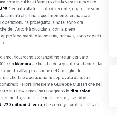
 una nota in cui ha affermato che la vera natura delle
MPS
è venuta alla luce solo di recente, dopo che sono
ni documenti che fino a quel momento erano stati
ali operazioni, ha proseguito la nota, sono ora
 che dell’Autorità giudiziaria, con la piena
 approfondimenti e le indagini, tuttavia, sono coperti
io.
icordiamo, riguardano sostanzialmente un derivato
2009 con
Nomura
e che, stando a quanto sostenuto dai
sottoposto all’approvazione del Consiglio di
erma che tale operazione fu approvata da tutti i
compreso l’allora presidente Giuseppe Mussari che nei
mento in tale vicenda, ha rassegnato le
dimissioni
e strumento, stando alle indiscrezioni, avrebbe
i 220 milioni di euro
, che con ogni probabilità sarà