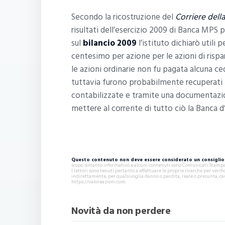
Secondo la ricostruzione del
Corriere dell
risultati dell’esercizio 2009 di Banca MPS
sul
bilancio 2009
l’istituto dichiarò utili
centesimo per azione per le azioni di risp
le azioni ordinarie non fu pagata alcuna cedol
tuttavia furono probabilmente recuperati 
contabilizzate e tramite una documentazi
mettere al corrente di tutto ciò la Banca d’I
Questo contenuto non deve essere considerato un consiglio 
scopo soltanto informativo e alcuni contenuti sono Comunicati Stampa s
I lettori sono tenuti pertanto a effettuare le proprie ricerche per ver
indirettamente, per qualsivoglia danno o perdita, reale o presunta, ca
https://valoreazioni.com.
Novità da non perdere