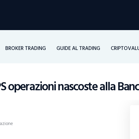
Home
Investimenti
Borsa
BROKER TRADING
GUIDE AL TRADING
CRIPTOVAL
BROKER TRADING
Guide Al Trading
 operazioni nascoste alla Banca
Criptovalute
azione