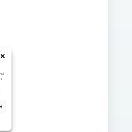
l
nci
il
.
ze