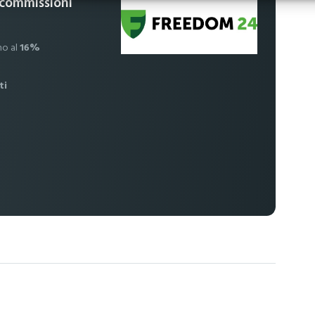
 commissioni
no al
16%
ti