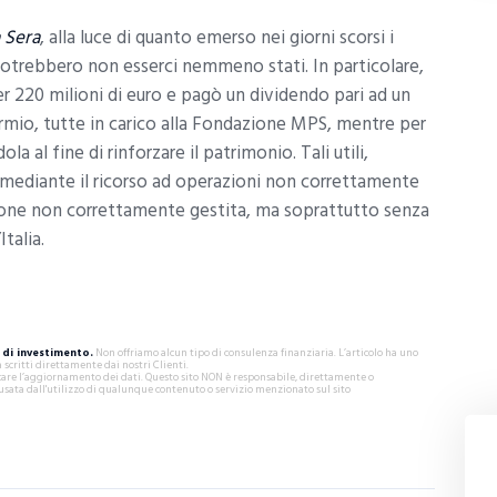
a Sera
, alla luce di quanto emerso nei giorni scorsi i
 potrebbero non esserci nemmeno stati. In particolare,
 per 220 milioni di euro e pagò un dividendo pari ad un
armio, tutte in carico alla Fondazione MPS, mentre per
a al fine di rinforzare il patrimonio. Tali utili,
mediante il ricorso ad operazioni non correttamente
one non correttamente gestita, ma soprattutto senza
talia.
di investimento.
Non offriamo alcun tipo di consulenza finanziaria. L’articolo ha uno
critti direttamente dai nostri Clienti.
ificare l’aggiornamento dei dati. Questo sito NON è responsabile, direttamente o
usata dall'utilizzo di qualunque contenuto o servizio menzionato sul sito