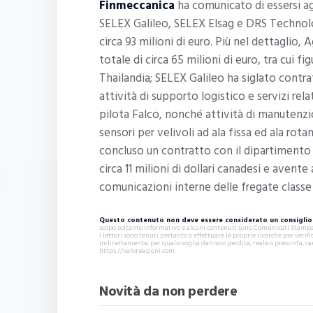
Finmeccanica
ha comunicato di essersi ag
SELEX Galileo, SELEX Elsag e DRS Technolo
circa 93 milioni di euro. Più nel dettaglio
totale di circa 65 milioni di euro, tra cui
Thailandia; SELEX Galileo ha siglato contra
attività di supporto logistico e servizi rela
pilota Falco, nonché attività di manutenz
sensori per velivoli ad ala fissa ed ala r
concluso un contratto con il dipartimento 
circa 11 milioni di dollari canadesi e aven
comunicazioni interne delle fregate class
Questo contenuto non deve essere considerato un consiglio 
scopo soltanto informativo e alcuni contenuti sono Comunicati Stampa s
I lettori sono tenuti pertanto a effettuare le proprie ricerche per ver
indirettamente, per qualsivoglia danno o perdita, reale o presunta, ca
https://valoreazioni.com.
Novità da non perdere