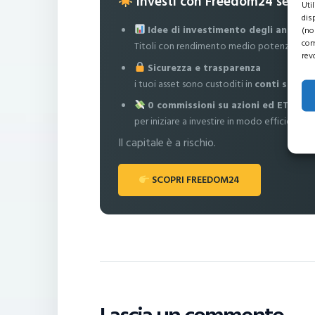
Investi con Freedom24 senza
Uti
dis
Idee di investimento degli analisti
(no
com
Titoli con rendimento medio potenziale fi
rev
Sicurezza e trasparenza
i tuoi asset sono custoditi in
conti separa
0 commissioni su azioni ed ETF
per iniziare a investire in modo efficiente
Il capitale è a rischio.
SCOPRI FREEDOM24