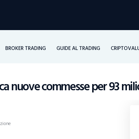
Home
Investimenti
Borsa
BROKER TRADING
GUIDE AL TRADING
CRIPTOVAL
BROKER TRADING
Guide Al Trading
ca nuove commesse per 93 milio
Criptovalute
zione