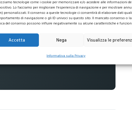
 commissioni
lizziamo tecnologie come i cookie per memorizzare e/o accedere alle informazioni de
positivo. Lo facciamo per migliorare l'esperienza di navigazione e per mostrare annu
n) personalizzati. Il consenso a queste tecnologie ci consentirà di elaborare dati quali 
portamento di navigazione o gli ID univoci su questo sito. Il mancato consenso o la
no al
16%
oca del consenso possono influire negativamente su alcune caratteristiche e funzioni
ti
Accetta
Nega
Visualizza le preferen
Informativa sulla Privacy