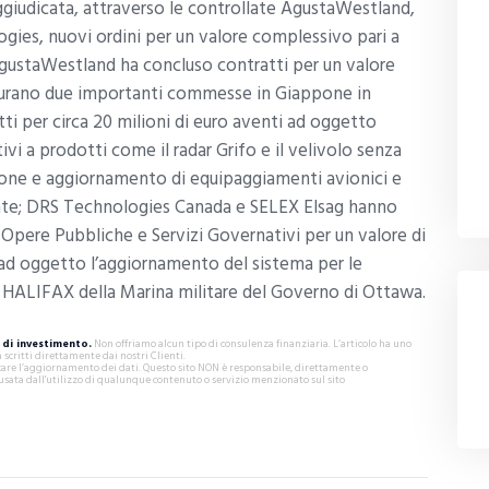
giudicata, attraverso le controllate AgustaWestland,
gies, nuovi ordini per un valore complessivo pari a
, AgustaWestland ha concluso contratti per un valore
 figurano due importanti commesse in Giappone in
tti per circa 20 milioni di euro aventi ad oggetto
tivi a prodotti come il radar Grifo e il velivolo senza
ione e aggiornamento di equipaggiamenti avionici e
otante; DRS Technologies Canada e SELEX Elsag hanno
Opere Pubbliche e Servizi Governativi per un valore di
te ad oggetto l’aggiornamento del sistema per le
e HALIFAX della Marina militare del Governo di Ottawa.
di investimento.
Non offriamo alcun tipo di consulenza finanziaria. L’articolo ha uno
critti direttamente dai nostri Clienti.
ificare l’aggiornamento dei dati. Questo sito NON è responsabile, direttamente o
usata dall'utilizzo di qualunque contenuto o servizio menzionato sul sito