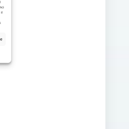
l
nci
il
.
ze