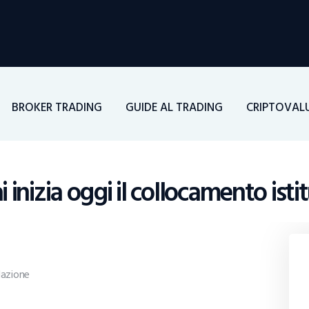
Home
Investimenti
Borsa
BROKER TRADING
GUIDE AL TRADING
CRIPTOVAL
BROKER TRADING
Guide Al Trading
 inizia oggi il collocamento isti
Criptovalute
azione