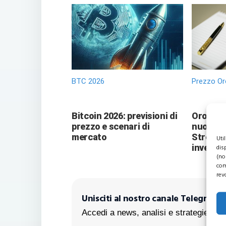
BTC 2026
Prezzo Or
Bitcoin 2026: previsioni di
Oro vers
prezzo e scenari di
nuove pr
mercato
Street 
Uti
investit
dis
(no
com
rev
Unisciti al nostro canale Telegram!
Accedi a news, analisi e strategie escl