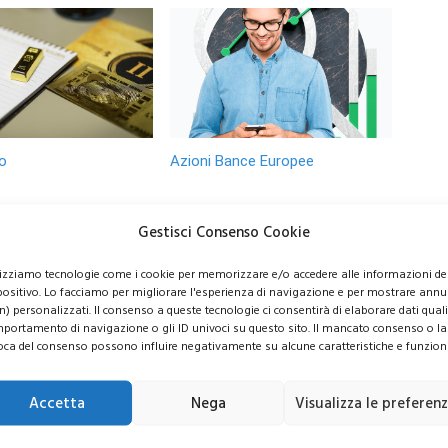
o
Azioni Bance Europee
o 6.000 dollari? Le
Azioni banche europee da
Gestisci Consenso Cookie
evisioni di Wall
mettere nel mirino nei
sorprendono gli
prossimi mesi
lizziamo tecnologie come i cookie per memorizzare e/o accedere alle informazioni de
ori
positivo. Lo facciamo per migliorare l'esperienza di navigazione e per mostrare annu
n) personalizzati. Il consenso a queste tecnologie ci consentirà di elaborare dati quali 
portamento di navigazione o gli ID univoci su questo sito. Il mancato consenso o la
oca del consenso possono influire negativamente su alcune caratteristiche e funzioni
Accetta
Nega
Visualizza le preferen
usive per i tuoi investimenti