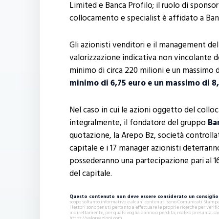
Limited e Banca Profilo; il ruolo di sponso
collocamento e specialist è affidato a Ban
Gli azionisti venditori e il management de
valorizzazione indicativa non vincolante 
minimo di circa 220 milioni e un massimo di
minimo di 6,75 euro e un massimo di 8
Nel caso in cui le azioni oggetto del coll
integralmente, il fondatore del gruppo
Ba
quotazione, la Arepo Bz, società controlla
capitale e i 17 manager azionisti deterranno 
possederanno una partecipazione pari al 16
del capitale.
Questo contenuto non deve essere considerato un consiglio 
scopo soltanto informativo e alcuni contenuti sono Comunicati Stampa s
I lettori sono tenuti pertanto a effettuare le proprie ricerche per ver
indirettamente, per qualsivoglia danno o perdita, reale o presunta, ca
https://valoreazioni.com.