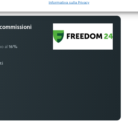
Informativa sulla Privacy
 commissioni
no al
16%
ti