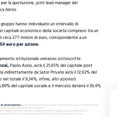
r per la quotazione, joint lead manager del
ca Akros.
l gruppo hanno individuato un intervallo di
del capitale economico della società compreso tra un
 circa 277 milioni di euro, corrispondente a un
,50 euro per azione
.
ocamento istituzionale verranno sottoscritte
nzai,
Paolo Ainio, avrà il 21,45% del capitale post
ta indirettamente da Sator Private avrà il 12,92% del
nel totale il 9,34%; infine, altri azionisti
,89% del capitale sociale e il mercato deterrà il 39,4%
di investimento.
Non offriamo alcun tipo di consulenza finanziaria. L’articolo ha uno
critti direttamente dai nostri Clienti.
ificare l’aggiornamento dei dati. Questo sito NON è responsabile, direttamente o
usata dall'utilizzo di qualunque contenuto o servizio menzionato sul sito