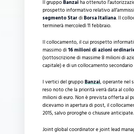
Il gruppo
Banzai
ha ottenuto l’autorizzazi
prospetto informativo relativo all’ammissio
segmento Star
di
Borsa Italiana
. Il col
terminerà mercoledì 11 febbraio.
Il collocamento, il cui prospetto informat
massimo di
16 milioni di azioni ordinari
(sottoscrizione di massime 8 milioni di az
capitale) e di un collocamento secondario (
I vertici del gruppo
Banzai
, operante nel 
reso noto che la priorità verrà data al coll
milioni di euro. Non è prevista offerta al pu
dicevamo in apertura di post, il collocament
2015, salvo proroghe o chiusure anticipate.
Joint global coordinator e joint lead mana