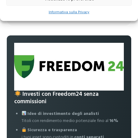
Accedi a news, analisi e strategie esclusive per i
Informativa sulla Privacy
tuoi investimenti
Investi con Freedom24 senza
commissioni
Idee di investimento degli analisti
Titoli con rendimento medio potenziale fino al
16%
Sicurezza e trasparenza
i tuoi asset sono custoditi in
conti separati