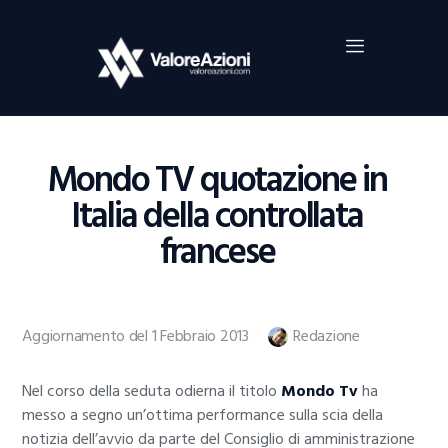
Home
Investimenti
Borsa
BROKER TRADING
Mondo TV quotazione in
Guide Al Trading
Italia della controllata
Criptovalute
francese
Aggiornamento del 1 Febbraio 2013
Redazione
Nel corso della seduta odierna il titolo
Mondo Tv
ha
messo a segno un’ottima performance sulla scia della
notizia dell’avvio da parte del Consiglio di amministrazione