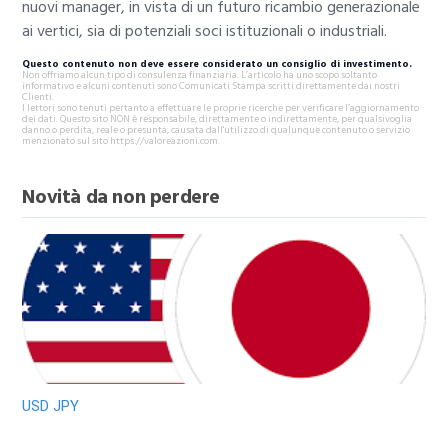
nuovi manager, in vista di un futuro ricambio generazionale
ai vertici, sia di potenziali soci istituzionali o industriali.
Questo contenuto non deve essere considerato un consiglio di investimento.
Non offriamo alcun tipo di consulenza finanziaria. L’articolo ha uno scopo soltanto
informativo e alcuni contenuti sono Comunicati Stampa scritti direttamente dai nostri
Clienti.
I lettori sono tenuti pertanto a effettuare le proprie ricerche per verificare l’aggiornamento
dei dati. Questo sito NON è responsabile, direttamente o indirettamente, per qualsivoglia
danno o perdita, reale o presunta, causata dall'utilizzo di qualunque contenuto o servizio
menzionato sul sito https://valoreazioni.com.
Novità da non perdere
USD JPY