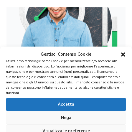
Gestisci Consenso Cookie
Azioni Bance Europee
Utilizziamo tecnologie come i cookie per memorizzare e/o accedere alle
informazioni del dispositivo. Lo facciamo per migliorare l'esperienza di
navigazione e per mostrare annunci (non) personalizzati. Il consenso a
queste tecnologie ci consentirà di elaborare dati quali il comportamento di
Azioni banche europee da mettere nel mirino nei
navigazione o gli ID univoci su questo sito. Il mancato consenso o la revoca
prossimi mesi
del consenso possono influire negativamente su alcune caratteristiche e
funzioni.
Accetta
Nega
Visualizza le preferenze
Unisciti al nostro canale Telegram!