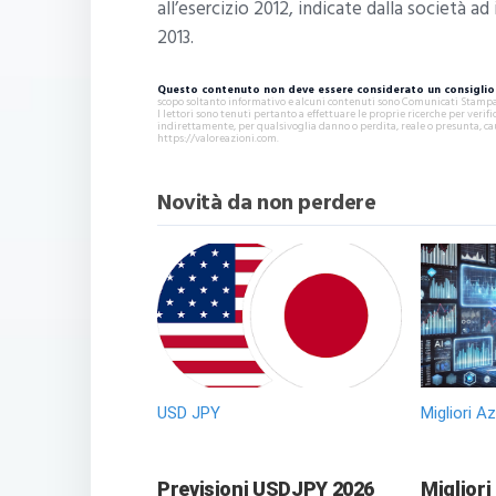
all’esercizio 2012, indicate dalla società a
2013.
Questo contenuto non deve essere considerato un consiglio 
scopo soltanto informativo e alcuni contenuti sono Comunicati Stampa s
I lettori sono tenuti pertanto a effettuare le proprie ricerche per ver
indirettamente, per qualsivoglia danno o perdita, reale o presunta, ca
https://valoreazioni.com.
Novità da non perdere
USD JPY
Migliori A
Previsioni USDJPY 2026
Migliori