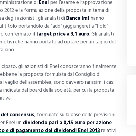
amministrazione di
Enel
per l’esame e l’approvazione
izio 2012 e la formulazione della proposta in tema di
degli azionisti, gli analisti di
Banca Imi
hanno
ul titolo portandolo da “add” (aggiungere) a “hold”
o confermato il
target price a 3,1 euro
. Gli analisti
 motivi che hanno portato ad optare per un taglio del
taliano.
icipato, gli azionisti di Enel conosceranno finalmente
Sebbene la proposta formulata dal Consiglio di
 vaglio dell’assemblea, sono davvero rarissimi i casi
a indicata dal board della società, per cui la proposta
itiva.
 del consensus
, formulate sulla base delle previsioni
per Enel un
dividendo pari a 0,15 euro per azione
.
co e di pagamento dei dividendi Enel 2013
relativi