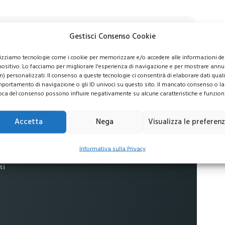
Gestisci Consenso Cookie
usive per i tuoi investimenti
lizziamo tecnologie come i cookie per memorizzare e/o accedere alle informazioni de
positivo. Lo facciamo per migliorare l'esperienza di navigazione e per mostrare annu
n) personalizzati. Il consenso a queste tecnologie ci consentirà di elaborare dati quali 
portamento di navigazione o gli ID univoci su questo sito. Il mancato consenso o la
oca del consenso possono influire negativamente su alcune caratteristiche e funzioni
 commissioni
Accetta
Nega
Visualizza le preferen
no al
16%
Informativa sulla Privacy
ti