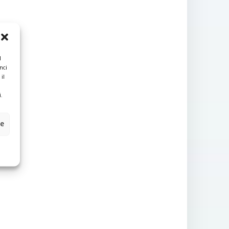
l
nci
il
.
ze