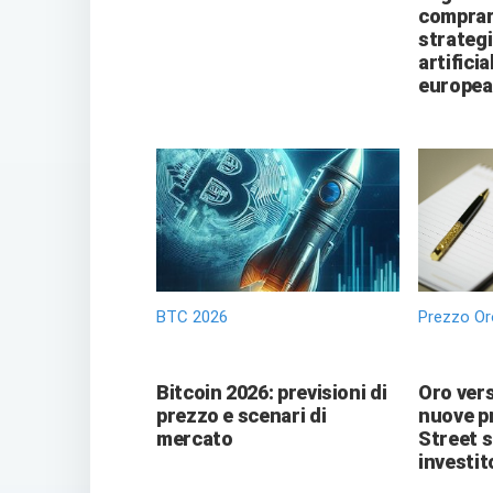
comprare
strategi
artificia
europea
BTC 2026
Prezzo Or
Bitcoin 2026: previsioni di
Oro vers
prezzo e scenari di
nuove pr
mercato
Street 
investit