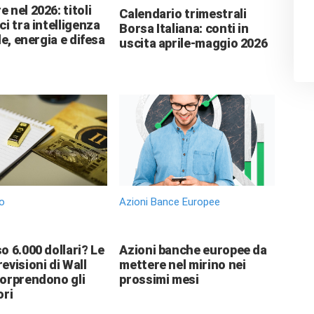
 nel 2026: titoli
Calendario trimestrali
ci tra intelligenza
Borsa Italiana: conti in
le, energia e difesa
uscita aprile-maggio 2026
o
Azioni Bance Europee
o 6.000 dollari? Le
Azioni banche europee da
evisioni di Wall
mettere nel mirino nei
sorprendono gli
prossimi mesi
ori