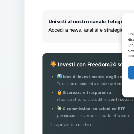
Unisciti al nostro canale Telegram!
Accedi a news, analisi e strategie escl
Uti
dis
(no
com
rev
Investi con Freedom24 senza
Idee di investimento degli analisti
Titoli con rendimento medio potenziale fi
Sicurezza e trasparenza
i tuoi asset sono custoditi in
conti separa
0 commissioni su azioni ed ETF
per iniziare a investire in modo efficiente
Il capitale è a rischio.