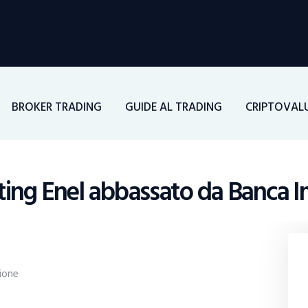
Home
Investimenti
Borsa
BROKER TRADING
GUIDE AL TRADING
CRIPTOVAL
BROKER TRADING
Guide Al Trading
ting Enel abbassato da Banca I
Criptovalute
ione