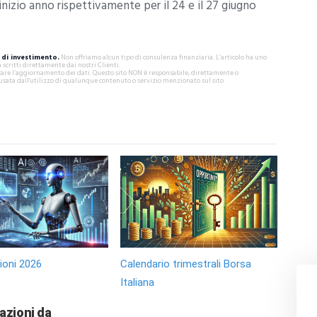
d inizio anno rispettivamente per il 24 e il 27 giugno
di investimento.
Non offriamo alcun tipo di consulenza finanziaria. L’articolo ha uno
critti direttamente dai nostri Clienti.
ificare l’aggiornamento dei dati. Questo sito NON è responsabile, direttamente o
usata dall'utilizzo di qualunque contenuto o servizio menzionato sul sito
zioni 2026
Calendario trimestrali Borsa
Italiana
 azioni da