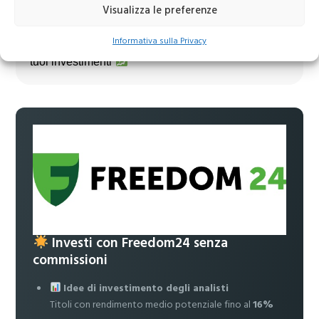
Visualizza le preferenze
Unisciti al nostro canale Telegram!
Informativa sulla Privacy
Accedi a news, analisi e strategie esclusive per i
tuoi investimenti
Investi con Freedom24 senza
commissioni
Idee di investimento degli analisti
Titoli con rendimento medio potenziale fino al
16%