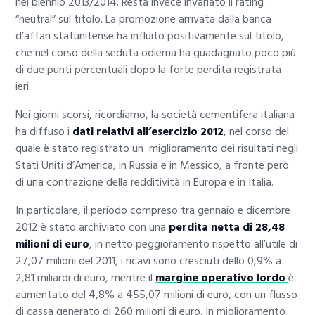
nel biennio 2013/2014. Resta invece invariato il rating
“neutral” sul titolo. La promozione arrivata dalla banca
d’affari statunitense ha influito positivamente sul titolo,
che nel corso della seduta odierna ha guadagnato poco più
di due punti percentuali dopo la forte perdita registrata
ieri.
Nei giorni scorsi, ricordiamo, la società cementifera italiana
ha diffuso i
dati relativi all’esercizio 2012
, nel corso del
quale è stato registrato un miglioramento dei risultati negli
Stati Uniti d’America, in Russia e in Messico, a fronte però
di una contrazione della redditività in Europa e in Italia.
In particolare, il periodo compreso tra gennaio e dicembre
2012 è stato archiviato con una
perdita netta di
28,48
milioni di euro
, in netto peggioramento rispetto all’utile di
27,07 milioni del 2011, i ricavi sono cresciuti dello 0,9% a
2,81 miliardi di euro, mentre il
margine operativo lordo
è
aumentato del 4,8% a 455,07 milioni di euro, con un flusso
di cassa generato di 260 milioni di euro. In miglioramento