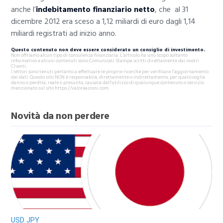
anche l’
indebitamento finanziario netto
, che al 31
dicembre 2012 era sceso a 1,12 miliardi di euro dagli 1,14
miliardi registrati ad inizio anno.
Questo contenuto non deve essere considerato un consiglio di investimento.
Non offriamo alcun tipo di consulenza finanziaria. L’articolo ha uno scopo soltanto
informativo e alcuni contenuti sono Comunicati Stampa scritti direttamente dai nostri
Clienti.
I lettori sono tenuti pertanto a effettuare le proprie ricerche per verificare l’aggiornamento
dei dati. Questo sito NON è responsabile, direttamente o indirettamente, per qualsivoglia
danno o perdita, reale o presunta, causata dall'utilizzo di qualunque contenuto o servizio
menzionato sul sito https://valoreazioni.com.
Novità da non perdere
USD JPY