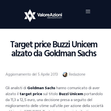
Home
Investimenti
Borsa
BROKER TRADING
Target price Buzzi Unicem
Guide Al Trading
alzato da Goldman Sachs
Criptovalute
Aggiornamento del 5 Aprile 2013
Redazione
Gli analisti di
Goldman Sachs
hanno comunicato di aver
alzato il
target price
sul titolo
Buzzi Unicem
portandolo
da 11,3 a 12,5 euro, una decisione presa a seguito del
miglioramento delle stime sull’utile per azione della società