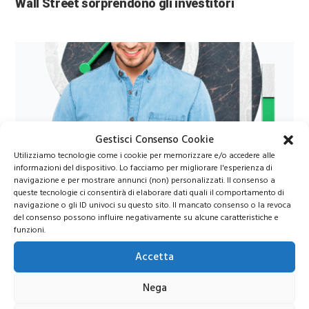
Wall Street sorprendono gli investitori
Gestisci Consenso Cookie
Utilizziamo tecnologie come i cookie per memorizzare e/o accedere alle
Azioni Bance Europee
informazioni del dispositivo. Lo facciamo per migliorare l'esperienza di
navigazione e per mostrare annunci (non) personalizzati. Il consenso a
queste tecnologie ci consentirà di elaborare dati quali il comportamento di
navigazione o gli ID univoci su questo sito. Il mancato consenso o la revoca
Azioni banche europee da mettere nel mirino nei
del consenso possono influire negativamente su alcune caratteristiche e
prossimi mesi
funzioni.
Accetta
Nega