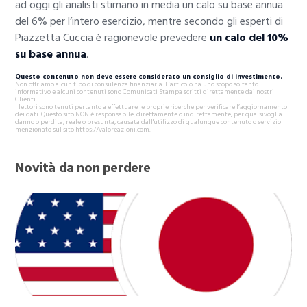
ad oggi gli analisti stimano in media un calo su base annua
del 6% per l’intero esercizio, mentre secondo gli esperti di
Piazzetta Cuccia è ragionevole prevedere
un calo del 10%
su base annua
.
Questo contenuto non deve essere considerato un consiglio di investimento.
Non offriamo alcun tipo di consulenza finanziaria. L’articolo ha uno scopo soltanto
informativo e alcuni contenuti sono Comunicati Stampa scritti direttamente dai nostri
Clienti.
I lettori sono tenuti pertanto a effettuare le proprie ricerche per verificare l’aggiornamento
dei dati. Questo sito NON è responsabile, direttamente o indirettamente, per qualsivoglia
danno o perdita, reale o presunta, causata dall'utilizzo di qualunque contenuto o servizio
menzionato sul sito https://valoreazioni.com.
Novità da non perdere