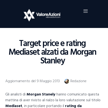
Home
Investimenti
Borsa
BROKER TRADING
Target price e rating
Guide Al Trading
Mediaset alzati da Morgan
Criptovalute
Stanley
Aggiornamento del 9 Maggio 2013
Redazione
Gli analisti di
Morgan Stanely
hanno comunicato questa
mattina di aver rivisto al rialzo la loro valutazione sul titolo
Mediaset
, in particolare portando il
rating da