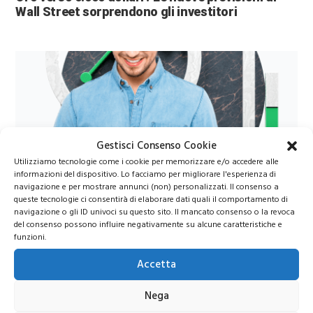
Wall Street sorprendono gli investitori
Gestisci Consenso Cookie
Utilizziamo tecnologie come i cookie per memorizzare e/o accedere alle
Azioni Bance Europee
informazioni del dispositivo. Lo facciamo per migliorare l'esperienza di
navigazione e per mostrare annunci (non) personalizzati. Il consenso a
queste tecnologie ci consentirà di elaborare dati quali il comportamento di
navigazione o gli ID univoci su questo sito. Il mancato consenso o la revoca
Azioni banche europee da mettere nel mirino nei
del consenso possono influire negativamente su alcune caratteristiche e
prossimi mesi
funzioni.
Accetta
Nega