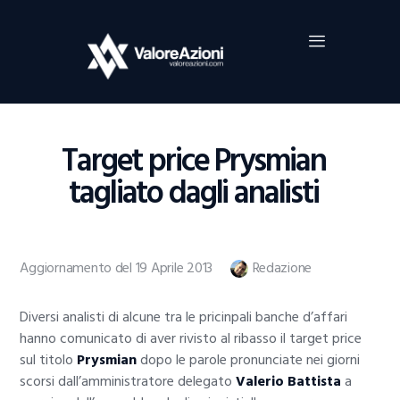
Home
Investimenti
Borsa
BROKER TRADING
Target price Prysmian
Guide Al Trading
tagliato dagli analisti
Criptovalute
Aggiornamento del 19 Aprile 2013
Redazione
Diversi analisti di alcune tra le pricinpali banche d’affari
hanno comunicato di aver rivisto al ribasso il target price
sul titolo
Prysmian
dopo le parole pronunciate nei giorni
scorsi dall’amministratore delegato
Valerio Battista
a