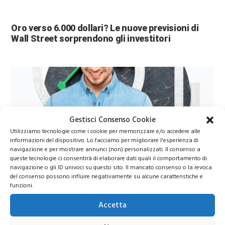
Oro verso 6.000 dollari? Le nuove previsioni di
Wall Street sorprendono gli investitori
Gestisci Consenso Cookie
Utilizziamo tecnologie come i cookie per memorizzare e/o accedere alle
informazioni del dispositivo. Lo facciamo per migliorare l'esperienza di
navigazione e per mostrare annunci (non) personalizzati. Il consenso a
Azioni Bance Europee
queste tecnologie ci consentirà di elaborare dati quali il comportamento di
navigazione o gli ID univoci su questo sito. Il mancato consenso o la revoca
del consenso possono influire negativamente su alcune caratteristiche e
funzioni.
Azioni banche europee da mettere nel mirino nei
prossimi mesi
Accetta