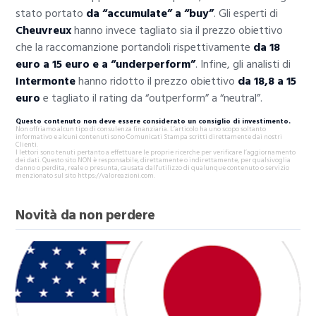
stato portato
da “accumulate” a “buy”
. Gli esperti di
Cheuvreux
hanno invece tagliato sia il prezzo obiettivo
che la raccomanzione portandoli rispettivamente
da 18
euro a 15 euro e a “underperform”
. Infine, gli analisti di
Intermonte
hanno ridotto il prezzo obiettivo
da 18,8 a 15
euro
e tagliato il rating da “outperform” a “neutral”.
Questo contenuto non deve essere considerato un consiglio di investimento.
Non offriamo alcun tipo di consulenza finanziaria. L’articolo ha uno scopo soltanto
informativo e alcuni contenuti sono Comunicati Stampa scritti direttamente dai nostri
Clienti.
I lettori sono tenuti pertanto a effettuare le proprie ricerche per verificare l’aggiornamento
dei dati. Questo sito NON è responsabile, direttamente o indirettamente, per qualsivoglia
danno o perdita, reale o presunta, causata dall'utilizzo di qualunque contenuto o servizio
menzionato sul sito https://valoreazioni.com.
Novità da non perdere