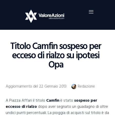
Home
Investimenti
Borsa
BROKER TRADING
Titolo Camfin sospeso per
Guide Al Trading
ecceso di rialzo su ipotesi
Criptovalute
Opa
Aggiornamento del 22 Gennaio 2013
Redazione
A Piazza Affari il titolo
Camfin
è stato
sospeso per
eccesso di rialzo
dopo aver segnato un guadagno di oltre
undici punti percentuali. La pioggia di acquisti sul titolo è da