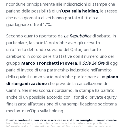
ricondurre principalmente alle indiscrezioni di stampa che
parlano della possibilità di un’
Opa sulla holding
, le stesse
che nella giornata di ieri hanno portato il titolo a
guadagnare oltre il 17%.
Secondo quanto riportato da
La Repubblica
di sabato, in
particolare, la società potrebbe aver già ricevuto
un’offerta del fondo sovrano del Qatar, pertanto
sarebbero in corso delle trattative con il numero uno del
gruppo
Marco Tronchetti Provera
. Il
Sole 24 Ore
di oggi
parla di invece di una partnership industriale nell’ambito
della quale il nuovo socio potrebbe partecipare a un
piano
di riorganizzazione
che prevede la cancellazione di
Camfin. Nei mesi scorsi, ricordiamo, la stampa ha parlato
anche di un possibile accordo con i fondi di private equity
finalizzato all’attuazione di una semplificazione societaria
mediante un’Opa sulla holding.
Questo contenuto non deve essere considerato un consiglio di investimento.
Non offriamo alcun tipo di consulenza finanziaria. L’articolo ha uno scopo soltanto
informativo e alcuni contenuti sono Comunicati Stampa scritti direttamente dai nostri