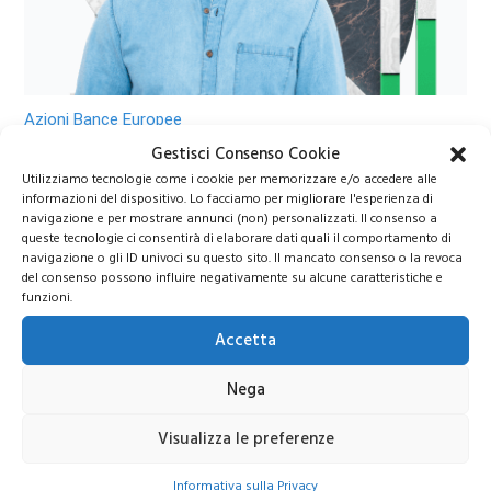
Azioni Bance Europee
Gestisci Consenso Cookie
Utilizziamo tecnologie come i cookie per memorizzare e/o accedere alle
Azioni banche europee da mettere nel mirino nei
informazioni del dispositivo. Lo facciamo per migliorare l'esperienza di
prossimi mesi
navigazione e per mostrare annunci (non) personalizzati. Il consenso a
queste tecnologie ci consentirà di elaborare dati quali il comportamento di
navigazione o gli ID univoci su questo sito. Il mancato consenso o la revoca
del consenso possono influire negativamente su alcune caratteristiche e
funzioni.
Accetta
Nega
Unisciti al nostro canale Telegram!
Accedi a news, analisi e strategie esclusive per i
Visualizza le preferenze
tuoi investimenti
Informativa sulla Privacy