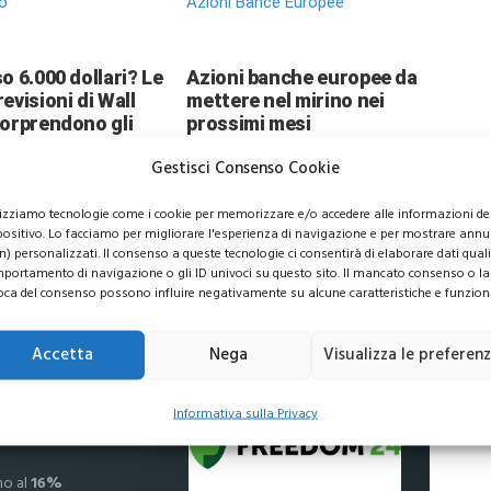
o
Azioni Bance Europee
o 6.000 dollari? Le
Azioni banche europee da
evisioni di Wall
mettere nel mirino nei
sorprendono gli
prossimi mesi
ori
Gestisci Consenso Cookie
lizziamo tecnologie come i cookie per memorizzare e/o accedere alle informazioni de
positivo. Lo facciamo per migliorare l'esperienza di navigazione e per mostrare annu
n) personalizzati. Il consenso a queste tecnologie ci consentirà di elaborare dati quali 
portamento di navigazione o gli ID univoci su questo sito. Il mancato consenso o la
usive per i tuoi investimenti
oca del consenso possono influire negativamente su alcune caratteristiche e funzioni
Accetta
Nega
Visualizza le preferen
 commissioni
Informativa sulla Privacy
no al
16%