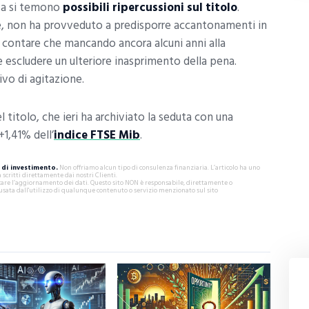
sa si temono
possibili ripercussioni sul titolo
.
ne, non ha provveduto a predisporre accantonamenti in
a contare che mancando ancora alcuni anni alla
e escludere un ulteriore inasprimento della pena.
vo di agitazione.
l titolo, che ieri ha archiviato la seduta con una
+1,41% dell’
indice FTSE Mib
.
di investimento.
Non offriamo alcun tipo di consulenza finanziaria. L’articolo ha uno
critti direttamente dai nostri Clienti.
ificare l’aggiornamento dei dati. Questo sito NON è responsabile, direttamente o
usata dall'utilizzo di qualunque contenuto o servizio menzionato sul sito