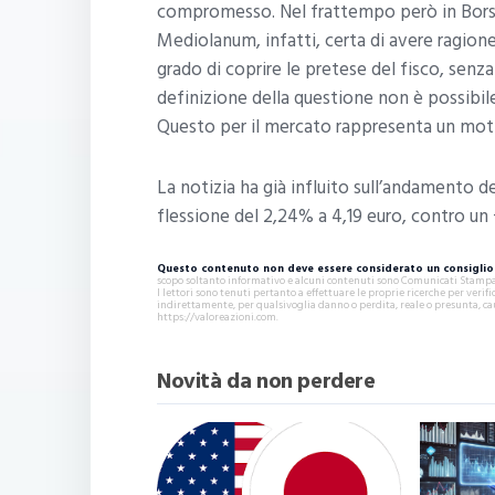
compromesso. Nel frattempo però in Bor
Mediolanum, infatti, certa di avere ragio
grado di coprire le pretese del fisco, senz
definizione della questione non è possibil
Questo per il mercato rappresenta un moti
La notizia ha già influito sull’andamento de
flessione del 2,24% a 4,19 euro, contro un 
Questo contenuto non deve essere considerato un consiglio 
scopo soltanto informativo e alcuni contenuti sono Comunicati Stampa s
I lettori sono tenuti pertanto a effettuare le proprie ricerche per ver
indirettamente, per qualsivoglia danno o perdita, reale o presunta, ca
https://valoreazioni.com.
Novità da non perdere