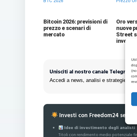
BTC 2026
Prezzo Or
Bitcoin 2026: previsioni di
Oro vers
prezzo e scenari di
nuove pr
mercato
Street 
investit
Uti
dis
Unisciti al nostro canale Telegram!
(no
com
Accedi a news, analisi e strategie escl
rev
Investi con Freedom24 senza
Idee di investimento degli analisti
Titoli con rendimento medio potenziale fi