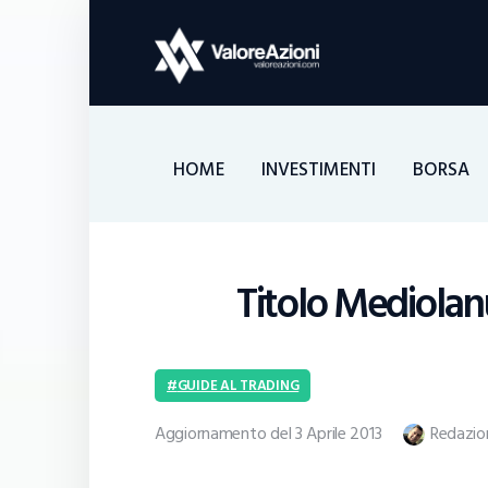
HOME
INVESTIMENTI
BORSA
Titolo Mediolanu
GUIDE AL TRADING
Aggiornamento del 3 Aprile 2013
Redazio