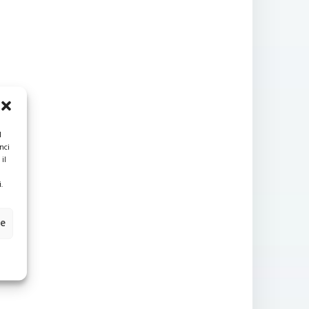
l
nci
il
.
ze