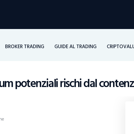
Home
Investimenti
Borsa
BROKER TRADING
GUIDE AL TRADING
CRIPTOVAL
BROKER TRADING
Guide Al Trading
m potenziali rischi dal contenzi
Criptovalute
ne