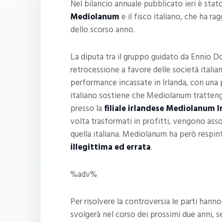
Nel bilancio annuale pubblicato ieri è sta
Mediolanum
e il fisco italiano, che ha r
dello scorso anno.
La diputa tra il gruppo guidato da Ennio Dor
retrocessione a favore delle società itali
performance incassate in Irlanda, con una p
italiano sostiene che Mediolanum tratteng
presso la
filiale irlandese Mediolanum 
volta trasformati in profitti, vengono ass
quella italiana. Mediolanum ha però respint
illegittima ed errata
.
%adv%
Per risolvere la controversia le parti hann
svolgerà nel corso dei prossimi due anni, s