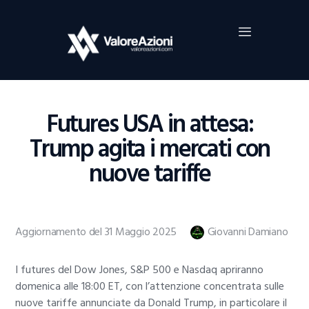
Home
Investimenti
Borsa
BROKER TRADING
Futures USA in attesa:
Guide Al Trading
Trump agita i mercati con
Criptovalute
nuove tariffe
Aggiornamento del 31 Maggio 2025
Giovanni Damiano
I futures del Dow Jones, S&P 500 e Nasdaq apriranno
domenica alle 18:00 ET, con l’attenzione concentrata sulle
nuove tariffe annunciate da Donald Trump, in particolare il