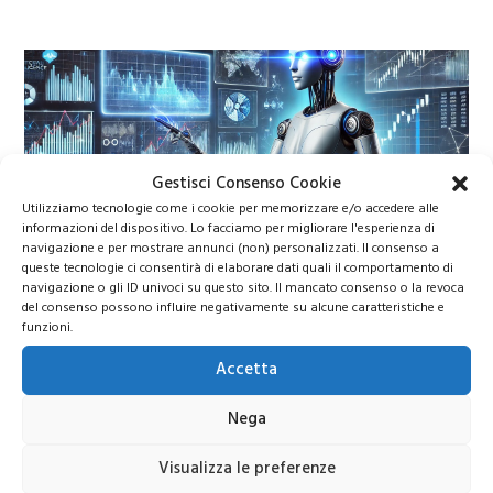
Gestisci Consenso Cookie
Utilizziamo tecnologie come i cookie per memorizzare e/o accedere alle
informazioni del dispositivo. Lo facciamo per migliorare l'esperienza di
Migliori Azioni 2026
navigazione e per mostrare annunci (non) personalizzati. Il consenso a
queste tecnologie ci consentirà di elaborare dati quali il comportamento di
navigazione o gli ID univoci su questo sito. Il mancato consenso o la revoca
del consenso possono influire negativamente su alcune caratteristiche e
Migliori azioni da comprare nel 2026: titoli
funzioni.
strategici tra intelligenza artificiale, energia e
difesa europea
Accetta
Nega
Visualizza le preferenze