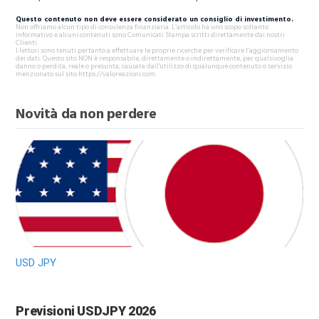
Questo contenuto non deve essere considerato un consiglio di investimento.
Non offriamo alcun tipo di consulenza finanziaria. L’articolo ha uno scopo soltanto
informativo e alcuni contenuti sono Comunicati Stampa scritti direttamente dai nostri
Clienti.
I lettori sono tenuti pertanto a effettuare le proprie ricerche per verificare l’aggiornamento
dei dati. Questo sito NON è responsabile, direttamente o indirettamente, per qualsivoglia
danno o perdita, reale o presunta, causata dall'utilizzo di qualunque contenuto o servizio
menzionato sul sito https://valoreazioni.com.
Novità da non perdere
USD JPY
Previsioni USDJPY 2026