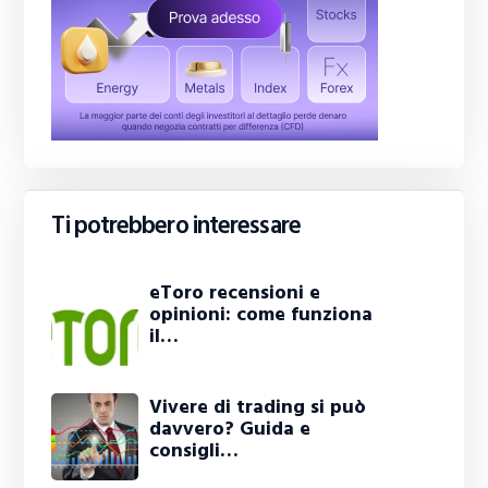
Ti potrebbero interessare
eToro recensioni e
opinioni: come funziona
il…
Vivere di trading si può
davvero? Guida e
consigli…