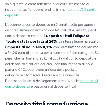
solo queste le caratteristiche di questo strumento di
investimento. Per approfondire ti rimando a
cos’è il conto
deposito
.
L’accenno al conto deposito mi è servito solo per aprire il
discorso sull’argomento “imposte”. Dal 2014, infatti, per il
conto deposito che per il
Deposito Titoli
l’aliquota
fiscale è stata portata al 26%
. La stessa legge ha alzato
l’
imposta di bollo allo 0,2%
con l’eliminazione del minimo
a 34,20 euro di imposta per alcune specifiche categorie. Se
pensi che nel lontano 2012 l’aliquota dal conto deposito e
del deposito titoli era del 20% con una imposta di bollo
pari allo 0,1%, puoi avere un’idea della portata
dell’incremento fiscale. Lascio alla tua curiosità
l’approfondimento dell’argomento relativo alle
imposte sul
conto deposito
e passo ora al deposito titoli.
Deposito titoli come funziona