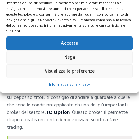
informazioni del dispositivo. Lo facciamo per migliorare l'esperienza di
navigazione e per mostrare annunci (non) personalizzati. Il consenso a
Lo scopo di questa guida non è decidere se è meglio
queste tecnologie ci consentirà di elaborare dati quali il comportamento di
investire in azioni o fare trading di CFD. In questo report,
navigazione o gli ID univoci su questo sito. Il mancato consenso o la revoca
infatti, mi limito ad analizzare i modi per evitare di pagare
del consenso possono influire negativamente su alcune caratteristiche e
funzioni.
imposte di cui si può fare a meno come appunto l’imposta
di bollo sul deposito titoli. Nel trading di CFD non solo non
Accetta
esistono commissioni ma non è dovuta neppure l’imposta
di bollo sul deposito titoli. Questo perchè, concretamente,
Nega
te non avrai alcuna azione deposita. Per definizione, infatti,
il trading di CFD ti permette di investire in azioni senza
Visualizza le preferenze
comprare direttamente asset.
Informativa sulla Privacy
Per verificare la presenza o meno di commissioni e imposte
sul deposito titoli, ti consiglio di andare a guardare a quelle
che sono le condizioni applicate da uno dei più importanti
broker del settore,
IQ Option
. Questo broker ti permette
di aprire gratis un conto demo e iniziare subito a fare
trading.