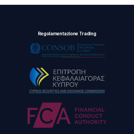
Regolamentazione Trading