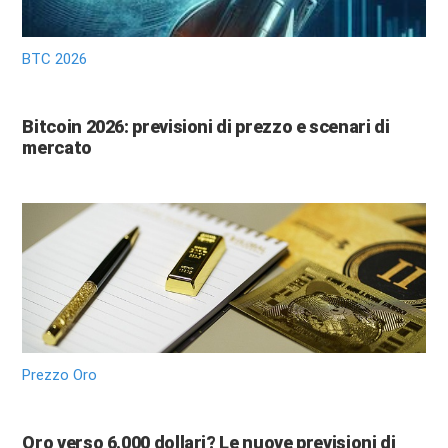
BTC 2026
Bitcoin 2026: previsioni di prezzo e scenari di
mercato
Prezzo Oro
Oro verso 6.000 dollari? Le nuove previsioni di