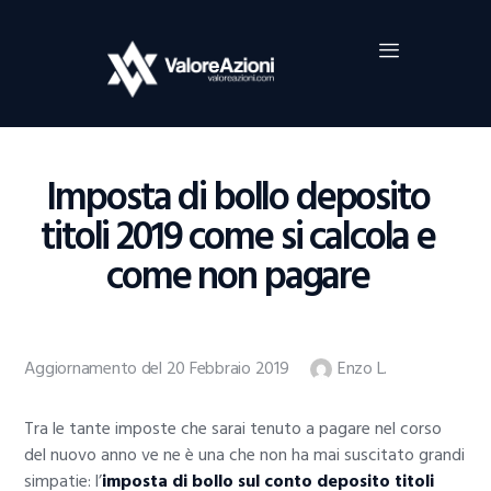
Home
Investimenti
Borsa
BROKER TRADING
Imposta di bollo deposito
Guide Al Trading
titoli 2019 come si calcola e
Criptovalute
come non pagare
Aggiornamento del 20 Febbraio 2019
Enzo L.
Tra le tante imposte che sarai tenuto a pagare nel corso
del nuovo anno ve ne è una che non ha mai suscitato grandi
simpatie: l’
imposta di bollo sul conto deposito titoli