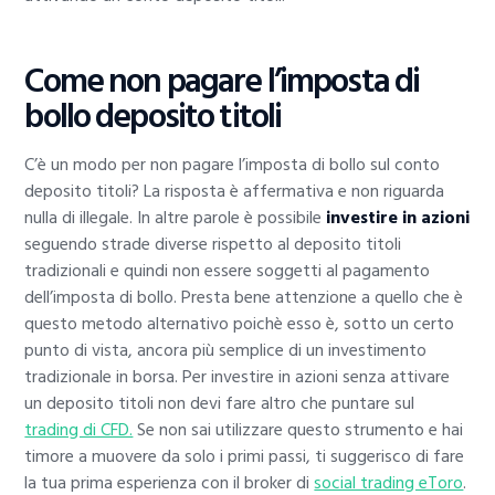
Come non pagare l’imposta di
bollo deposito titoli
C’è un modo per non pagare l’imposta di bollo sul conto
deposito titoli? La risposta è affermativa e non riguarda
nulla di illegale. In altre parole è possibile
investire in azioni
seguendo strade diverse rispetto al deposito titoli
tradizionali e quindi non essere soggetti al pagamento
dell’imposta di bollo. Presta bene attenzione a quello che è
questo metodo alternativo poichè esso è, sotto un certo
punto di vista, ancora più semplice di un investimento
tradizionale in borsa. Per investire in azioni senza attivare
un deposito titoli non devi fare altro che puntare sul
trading di CFD.
Se non sai utilizzare questo strumento e hai
timore a muovere da solo i primi passi, ti suggerisco di fare
la tua prima esperienza con il broker di
social trading eToro
.