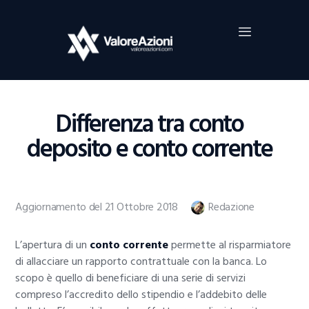
Home
Investimenti
Borsa
BROKER TRADING
Differenza tra conto
Guide Al Trading
deposito e conto corrente
Criptovalute
Aggiornamento del 21 Ottobre 2018
Redazione
L’apertura di un
conto corrente
permette al risparmiatore
di allacciare un rapporto contrattuale con la banca. Lo
scopo è quello di beneficiare di una serie di servizi
compreso l’accredito dello stipendio e l’addebito delle