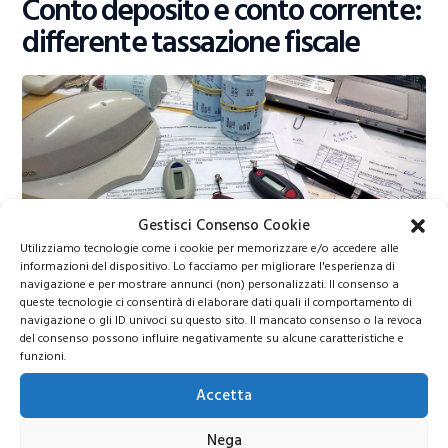
Conto deposito e conto corrente:
differente tassazione fiscale
Gestisci Consenso Cookie
Utilizziamo tecnologie come i cookie per memorizzare e/o accedere alle
informazioni del dispositivo. Lo facciamo per migliorare l'esperienza di
Tassazione conto corrente e conto deposito
navigazione e per mostrare annunci (non) personalizzati. Il consenso a
queste tecnologie ci consentirà di elaborare dati quali il comportamento di
navigazione o gli ID univoci su questo sito. Il mancato consenso o la revoca
La tassazione fiscale legata ai conti correnti ha subito una
del consenso possono influire negativamente su alcune caratteristiche e
discreta impennata negli ultimi anni. Questo lo si deve
funzioni.
soprattutto all’imposta di bollo legata agli estratti di
Accetta
conto corrente bancari e postali. Ad oggi essa è fissa nella
misura di
euro 34,20
per le persone fisiche e ad euro
Nega