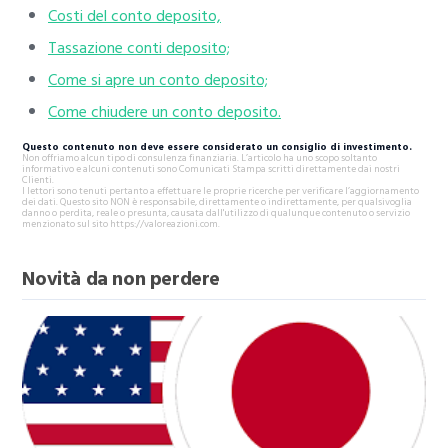
Costi del conto deposito,
Tassazione conti deposito;
Come si apre un conto deposito;
Come chiudere un conto deposito.
Questo contenuto non deve essere considerato un consiglio di investimento.
Non offriamo alcun tipo di consulenza finanziaria. L’articolo ha uno scopo soltanto
informativo e alcuni contenuti sono Comunicati Stampa scritti direttamente dai nostri
Clienti.
I lettori sono tenuti pertanto a effettuare le proprie ricerche per verificare l’aggiornamento
dei dati. Questo sito NON è responsabile, direttamente o indirettamente, per qualsivoglia
danno o perdita, reale o presunta, causata dall'utilizzo di qualunque contenuto o servizio
menzionato sul sito https://valoreazioni.com.
Novità da non perdere