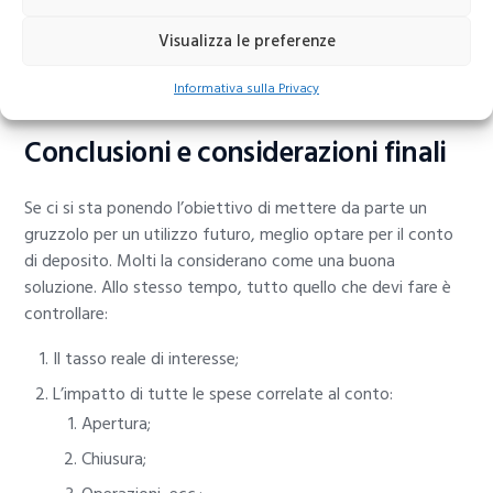
100,00
per i soggetti diversi dalle persone fisiche.
Visualizza le preferenze
I conti di deposito al contrario, subiscono una tassazione
proporzionale ed è posta ari al’
1,5 x 1000 all’anno.
Informativa sulla Privacy
Conclusioni e considerazioni finali
Se ci si sta ponendo l’obiettivo di mettere da parte un
gruzzolo per un utilizzo futuro, meglio optare per il conto
di deposito. Molti la considerano come una buona
soluzione. Allo stesso tempo, tutto quello che devi fare è
controllare:
Il tasso reale di interesse;
L’impatto di tutte le spese correlate al conto:
Apertura;
Chiusura;