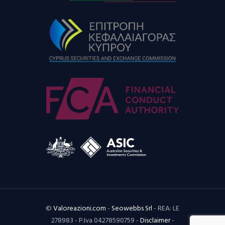
©
Valoreazioni.com
-
Seowebbs Srl
- REA: LE
278983 - P.Iva 04278590759 -
Disclaimer
-