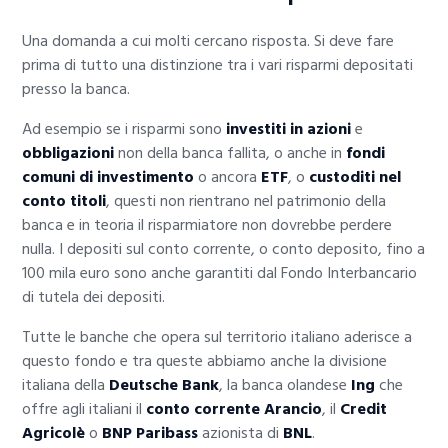
Una domanda a cui molti cercano risposta. Si deve fare
prima di tutto una distinzione tra i vari risparmi depositati
presso la banca.
Ad esempio se i risparmi sono
investiti in azioni
e
obbligazioni
non della banca fallita, o anche in
fondi
comuni di investimento
o ancora
ETF
, o
custoditi nel
conto titoli
, questi non rientrano nel patrimonio della
banca e in teoria il risparmiatore non dovrebbe perdere
nulla. I depositi sul conto corrente, o conto deposito, fino a
100 mila euro sono anche garantiti dal Fondo Interbancario
di tutela dei depositi.
Tutte le banche che opera sul territorio italiano aderisce a
questo fondo e tra queste abbiamo anche la divisione
italiana della
Deutsche Bank
, la banca olandese
Ing
che
offre agli italiani il
conto corrente Arancio
, il
Credit
Agricolè
o
BNP Paribass
azionista di
BNL
.