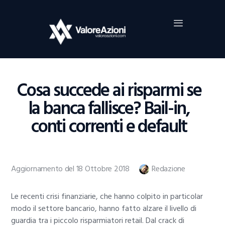
Home
Investimenti
Borsa
BROKER TRADING
Cosa succede ai risparmi se
Guide Al Trading
la banca fallisce? Bail-in,
Criptovalute
conti correnti e default
Aggiornamento del 18 Ottobre 2018
Redazione
Le recenti crisi finanziarie, che hanno colpito in particolar
modo il settore bancario, hanno fatto alzare il livello di
guardia tra i piccolo risparmiatori retail. Dal crack di