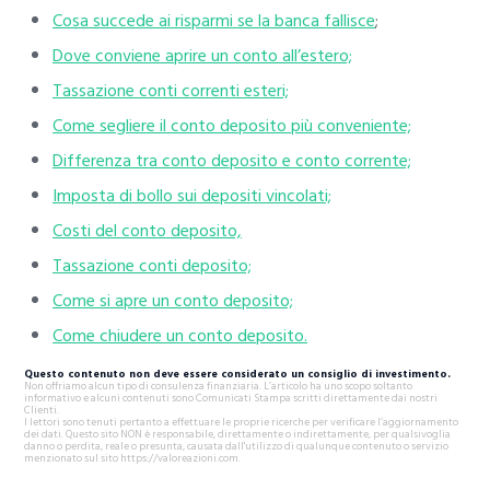
Cosa succede ai risparmi se la banca fallisce
;
Dove conviene aprire un conto all’estero;
Tassazione conti correnti esteri;
Come segliere il conto deposito più conveniente;
Differenza tra conto deposito e conto corrente;
Imposta di bollo sui depositi vincolati;
Costi del conto deposito,
Tassazione conti deposito;
Come si apre un conto deposito;
Come chiudere un conto deposito.
Questo contenuto non deve essere considerato un consiglio di investimento.
Non offriamo alcun tipo di consulenza finanziaria. L’articolo ha uno scopo soltanto
informativo e alcuni contenuti sono Comunicati Stampa scritti direttamente dai nostri
Clienti.
I lettori sono tenuti pertanto a effettuare le proprie ricerche per verificare l’aggiornamento
dei dati. Questo sito NON è responsabile, direttamente o indirettamente, per qualsivoglia
danno o perdita, reale o presunta, causata dall'utilizzo di qualunque contenuto o servizio
menzionato sul sito https://valoreazioni.com.