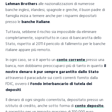
Lehman Brothers
alle nazionalizzazioni di numerose
banche inglesi, irlandesi, spagnole e greche, il buon padre di
famiglia inizia a temere anche per i risparmi depositati
presso le
banche italiane
.
Tuttavia, sebbene il rischio sia impossibile da eliminare
completamente, soprattutto in caso di bancarotta dello
Stato, rispetto al 2011 il pericolo di fallimento per le banche
italiane appare più remoto.
In ogni caso, se si è aperto un
conto corrente
presso una
banca, non dobbiamo preoccuparci più di tanto in quanto
il
nostro denaro è pur sempre garantito dallo Stato
attraverso il paracadute sui conti correnti fornito dalla
FDIC, ovvero il
Fondo interbancario di tutela dei
depositi
.
Il denaro di ogni singolo correntista, depositato presso un
istituto di credito, anche sotto forma di
conto deposito
,
è garantito per un importo massimo di 100.000 euro.