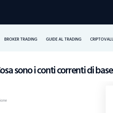
Home
Investimenti
Borsa
BROKER TRADING
GUIDE AL TRADING
CRIPTOVAL
BROKER TRADING
Guide Al Trading
osa sono i conti correnti di base
Criptovalute
ione