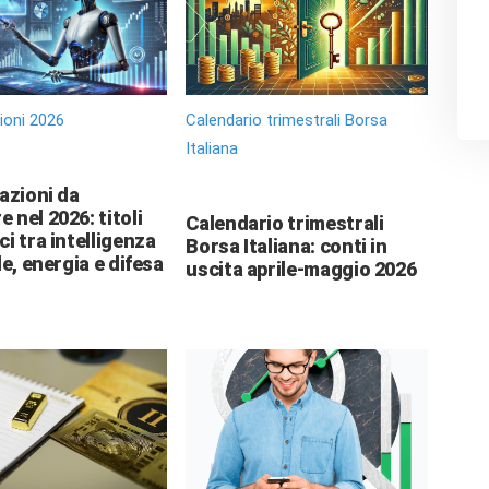
zioni 2026
Calendario trimestrali Borsa
Italiana
 azioni da
 nel 2026: titoli
Calendario trimestrali
ci tra intelligenza
Borsa Italiana: conti in
le, energia e difesa
uscita aprile-maggio 2026