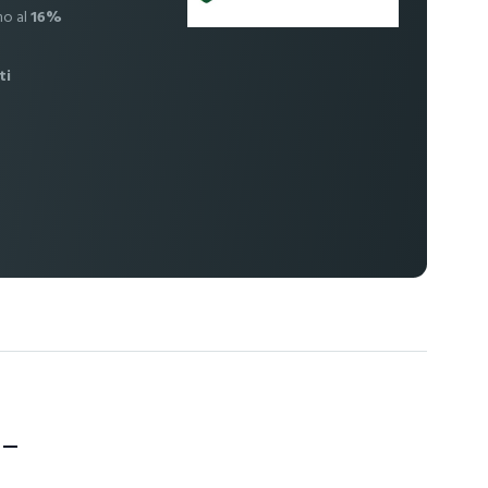
no al
16%
ti