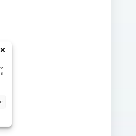
l
nci
il
.
ze