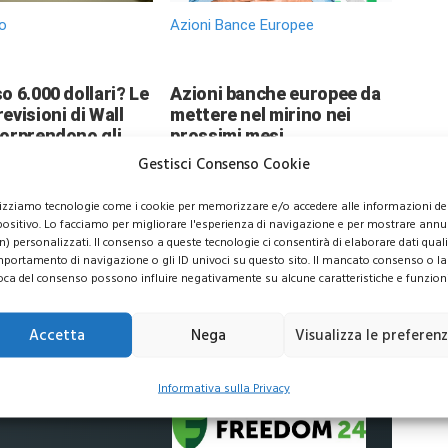
o
Azioni Bance Europee
o 6.000 dollari? Le
Azioni banche europee da
evisioni di Wall
mettere nel mirino nei
sorprendono gli
prossimi mesi
ori
Gestisci Consenso Cookie
lizziamo tecnologie come i cookie per memorizzare e/o accedere alle informazioni de
positivo. Lo facciamo per migliorare l'esperienza di navigazione e per mostrare annu
n) personalizzati. Il consenso a queste tecnologie ci consentirà di elaborare dati quali 
portamento di navigazione o gli ID univoci su questo sito. Il mancato consenso o la
oca del consenso possono influire negativamente su alcune caratteristiche e funzioni
usive per i tuoi investimenti
Accetta
Nega
Visualizza le preferen
Informativa sulla Privacy
 commissioni