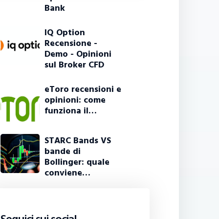
Bank
IQ Option
Recensione -
Demo - Opinioni
sul Broker CFD
eToro recensioni e
opinioni: come
funziona il…
STARC Bands VS
bande di
Bollinger: quale
conviene…