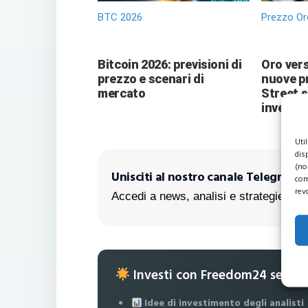
BTC 2026
Prezzo Or
Bitcoin 2026: previsioni di
Oro vers
prezzo e scenari di
nuove pr
mercato
Street 
investit
Uti
dis
(no
Unisciti al nostro canale Telegram!
com
rev
Accedi a news, analisi e strategie escl
Investi con Freedom24 senza
Idee di investimento degli analisti