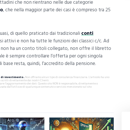
cittadini che non rientrano nelle due categorie
mo
, che nella maggior parte dei casi è compreso tra 25
asi, di quello praticato dai tradizionali
conti
i attivi e non ha tutte le funzioni dei classici c/c. Ad
on ha un conto titoli collegato, non offre il libretto
eale è sempre controllare l’offerta per ogni singola
 base resta, quindi, l’accredito della pensione.
di investimento.
Non offriamo alcun tipo di consulenza finanziaria. L’articolo ha uno
critti direttamente dai nostri Clienti.
ificare l’aggiornamento dei dati. Questo sito NON è responsabile, direttamente o
usata dall'utilizzo di qualunque contenuto o servizio menzionato sul sito