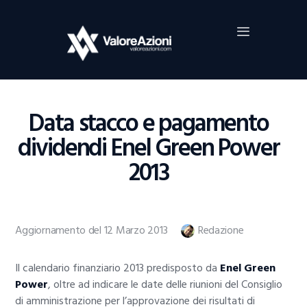
Home
Investimenti
Borsa
BROKER TRADING
Data stacco e pagamento
Guide Al Trading
dividendi Enel Green Power
Criptovalute
2013
Aggiornamento del 12 Marzo 2013
Redazione
Il calendario finanziario 2013 predisposto da
Enel Green
Power
, oltre ad indicare le date delle riunioni del Consiglio
di amministrazione per l’approvazione dei risultati di