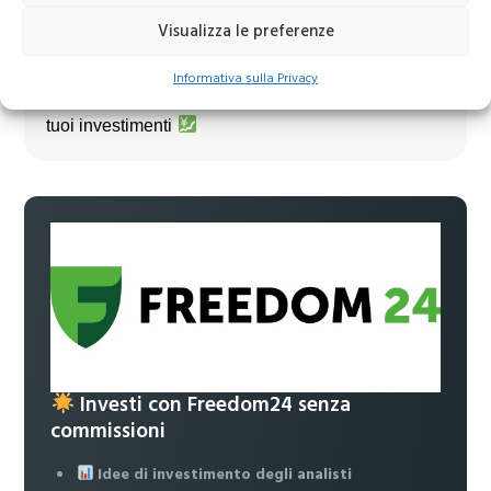
Visualizza le preferenze
Unisciti al nostro canale Telegram!
Informativa sulla Privacy
Accedi a news, analisi e strategie esclusive per i
tuoi investimenti
Investi con Freedom24 senza
commissioni
Idee di investimento degli analisti