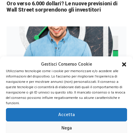
Oro verso 6.000 dollari? Le nuove previsioni di
Wall Street sorprendono gli investitori
Gestisci Consenso Cookie
Utilizziamo tecnologie come i cookie per memorizzare e/o accedere alle
informazioni del dispositivo. Lo facciamo per migliorare l'esperienza di
Azioni Bance Europee
navigazione e per mostrare annunci (non) personalizzati. Il consenso a
queste tecnologie ci consentirà di elaborare dati quali il comportamento di
navigazione o gli ID univoci su questo sito. Il mancato consenso o la revoca
Azioni banche europee da mettere nel mirino nei
del consenso possono influire negativamente su alcune caratteristiche e
funzioni.
prossimi mesi
Accetta
Nega