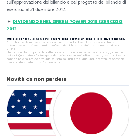
sull’approvazione del bilancio e del progetto del bilancio di
esercizio al 31 dicembre 2012.
►
DIVIDENDO ENEL GREEN POWER 2013 ESERCIZIO
2012
Questo contenuto non deve essere considerato un consiglio di investimento.
Non offriamo alcun tipo di consulenza finanziaria. L’articolo ha uno scopo soltanto
informativo e alcuni contenuti sono Comunicati Stampa scritti direttamente dai nostri
Clienti.
I lettori sono tenuti pertanto a effettuare le proprie ricerche per verificare l’aggiornamento
dei dati. Questo sito NON è responsabile, direttamente o indirettamente, per qualsivoglia
danno o perdita, reale o presunta, causata dall'utilizzo di qualunque contenuto o servizio
menzionato sul sito https://valoreazioni.com.
Novità da non perdere