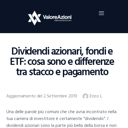
Home
Investimenti
Borsa
BROKER TRADING
Dividendi azionari, fondi e
Guide Al Trading
ETF: cosa sono e differenze
Criptovalute
tra stacco e pagamento
Aggiornamento del 2 Settembre 2019
Enzo L.
Una delle parole più comuni che che avrai incontrato nella
tua carriera di investitore è certamente “dividendo”. I
dividendi azionari sono la parte più bella della borsa e non