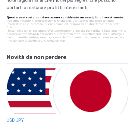
note ragioni ma anche motivi più segreti che possono
portarti a maturare profitti interessanti.
Questo contenuto non deve essere considerato un consiglio di investimento.
Non offriamo alcun tipo di consulenza finanziaria. L’articolo ha uno scopo soltanto
informativo e alcuni contenuti sono Comunicati Stampa scritti direttamente dai nostri
Clienti.
I lettori sono tenuti pertanto a effettuare le proprie ricerche per verificare l’aggiornamento
dei dati. Questo sito NON è responsabile, direttamente o indirettamente, per qualsivoglia
danno o perdita, reale o presunta, causata dall'utilizzo di qualunque contenuto o servizio
menzionato sul sito https://valoreazioni.com.
Novità da non perdere
USD JPY