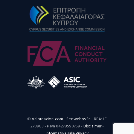
©
Valoreazioni.com
-
Seowebbs Srl
- REA: LE
278983 - P.Iva 04278590759 -
Disclaimer
-
Informativa sulla Privacy