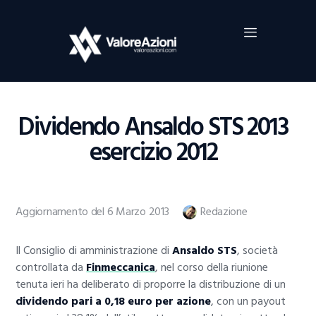
Home
Investimenti
Borsa
BROKER TRADING
Dividendo Ansaldo STS 2013
Guide Al Trading
esercizio 2012
Criptovalute
Aggiornamento del 6 Marzo 2013
Redazione
Il Consiglio di amministrazione di
Ansaldo STS
, società
controllata da
Finmeccanica
, nel corso della riunione
tenuta ieri ha deliberato di proporre la distribuzione di un
dividendo pari a 0,18 euro per azione
, con un payout