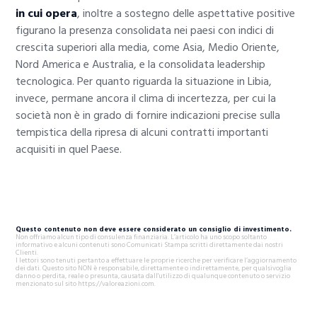
in cui opera
, inoltre a sostegno delle aspettative positive
figurano la presenza consolidata nei paesi con indici di
crescita superiori alla media, come Asia, Medio Oriente,
Nord America e Australia, e la consolidata leadership
tecnologica. Per quanto riguarda la situazione in Libia,
invece, permane ancora il clima di incertezza, per cui la
società non è in grado di fornire indicazioni precise sulla
tempistica della ripresa di alcuni contratti importanti
acquisiti in quel Paese.
Questo contenuto non deve essere considerato un consiglio di investimento.
Non offriamo alcun tipo di consulenza finanziaria. L’articolo ha uno scopo soltanto
informativo e alcuni contenuti sono Comunicati Stampa scritti direttamente dai nostri
Clienti.
I lettori sono tenuti pertanto a effettuare le proprie ricerche per verificare l’aggiornamento
dei dati. Questo sito NON è responsabile, direttamente o indirettamente, per qualsivoglia
danno o perdita, reale o presunta, causata dall'utilizzo di qualunque contenuto o servizio
menzionato sul sito https://valoreazioni.com.