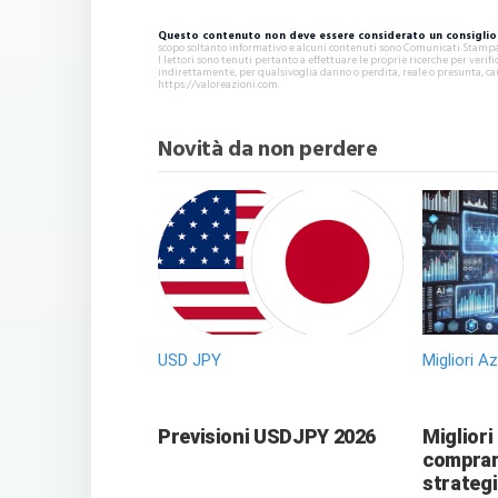
Questo contenuto non deve essere considerato un consiglio 
scopo soltanto informativo e alcuni contenuti sono Comunicati Stampa s
I lettori sono tenuti pertanto a effettuare le proprie ricerche per ver
indirettamente, per qualsivoglia danno o perdita, reale o presunta, ca
https://valoreazioni.com.
Novità da non perdere
USD JPY
Migliori A
Previsioni USDJPY 2026
Migliori
comprare
strategi