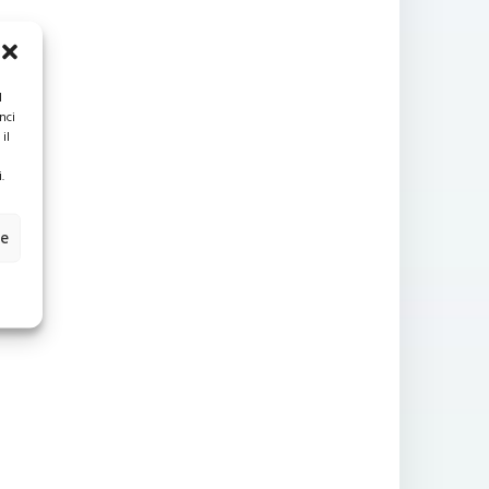
l
nci
il
.
ze