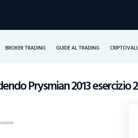
Home
Investimenti
Borsa
BROKER TRADING
GUIDE AL TRADING
CRIPTOVAL
BROKER TRADING
Guide Al Trading
dendo Prysmian 2013 esercizio 
Criptovalute
azione