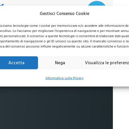
Gestisci Consenso Cookie
usive per i tuoi investimenti
lizziamo tecnologie come i cookie per memorizzare e/o accedere alle informazioni de
positivo. Lo facciamo per migliorare l'esperienza di navigazione e per mostrare annu
n) personalizzati. Il consenso a queste tecnologie ci consentirà di elaborare dati quali 
portamento di navigazione o gli ID univoci su questo sito. Il mancato consenso o la
 commissioni
oca del consenso possono influire negativamente su alcune caratteristiche e funzioni
Accetta
Nega
Visualizza le preferen
no al
16%
Informativa sulla Privacy
ti