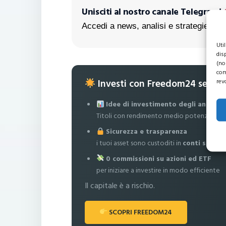
Unisciti al nostro canale Telegram!
Accedi a news, analisi e strategie escl
Uti
dis
(no
com
Investi con Freedom24 senza
rev
Idee di investimento degli analisti
Titoli con rendimento medio potenziale fi
Sicurezza e trasparenza
i tuoi asset sono custoditi in
conti separa
0 commissioni su azioni ed ETF
per iniziare a investire in modo efficiente
Il capitale è a rischio.
SCOPRI FREEDOM24