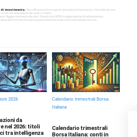
di investimento.
Non offriamo alcun tipo di consulenza finanziaria. L’articolo ha uno
critti direttamente dai nostri Clienti.
ificare l’aggiornamento dei dati. Questo sito NON è responsabile, direttamente o
usata dall'utilizzo di qualunque contenuto o servizio menzionato sul sito
zioni 2026
Calendario trimestrali Borsa
Italiana
 azioni da
 nel 2026: titoli
Calendario trimestrali
ci tra intelligenza
Borsa Italiana: conti in