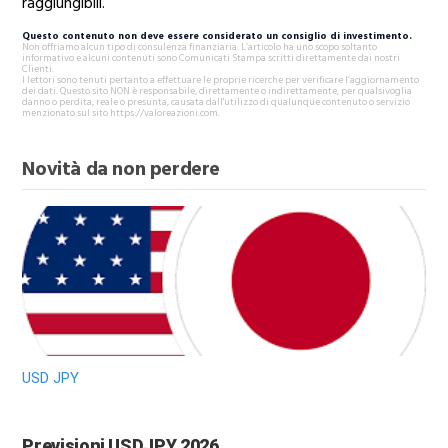
raggiungibili.
Questo contenuto non deve essere considerato un consiglio di investimento.
Non offriamo alcun tipo di consulenza finanziaria. L’articolo ha uno scopo soltanto
informativo e alcuni contenuti sono Comunicati Stampa scritti direttamente dai nostri
Clienti.
I lettori sono tenuti pertanto a effettuare le proprie ricerche per verificare l’aggiornamento
dei dati. Questo sito NON è responsabile, direttamente o indirettamente, per qualsivoglia
danno o perdita, reale o presunta, causata dall'utilizzo di qualunque contenuto o servizio
menzionato sul sito https://valoreazioni.com.
Novità da non perdere
USD JPY
Previsioni USDJPY 2026