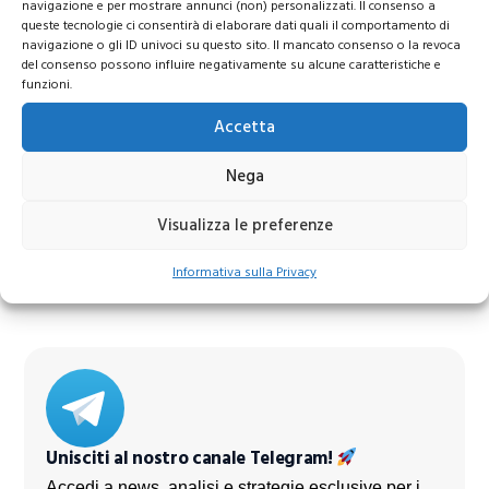
navigazione e per mostrare annunci (non) personalizzati. Il consenso a
queste tecnologie ci consentirà di elaborare dati quali il comportamento di
navigazione o gli ID univoci su questo sito. Il mancato consenso o la revoca
del consenso possono influire negativamente su alcune caratteristiche e
funzioni.
Accetta
Nega
Azioni Bance Europee
Visualizza le preferenze
Azioni banche europee da mettere nel mirino nei
Informativa sulla Privacy
prossimi mesi
Unisciti al nostro canale Telegram!
Accedi a news, analisi e strategie esclusive per i