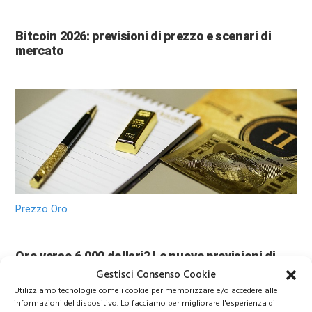
Bitcoin 2026: previsioni di prezzo e scenari di
mercato
Prezzo Oro
Oro verso 6.000 dollari? Le nuove previsioni di
Wall Street sorprendono gli investitori
Gestisci Consenso Cookie
Utilizziamo tecnologie come i cookie per memorizzare e/o accedere alle
informazioni del dispositivo. Lo facciamo per migliorare l'esperienza di