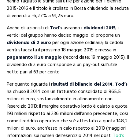
hanno tagliato le stime sull’utile per azione per il biennio
2015-2016 e il titolo è crollato in Borsa chiudendo la seduta
di venerdì a -6,27% a 91,25 euro.
Anche gli azionisti di
Tod’s
avranno i
dividendi 2015
; i
vertici del gruppo hanno deciso maggio di proporre un
dividendo di 2 euro
per ogni azione ordinaria; la cedola
verrà staccata il prossimo 18 maggio 2015 e messa in
pagamento il 20 maggio
(record date: 19 maggio 2015). Il
dividendo di 2 euro corrisponde a un pay-out sull’utile
netto pari al 63 per cento.
Per quanto riguarda i r
isultati di bilancio del 2014
,
Tod’s
ha chiuso il 2014 con un fatturato consolidato di 965,5
milioni di euro, sostanzialmente in allineamento con
l’esercizio 2013; il margine operativo lordo è calato a quota
193 milioni rispetto ai 236 milioni dell’anno precedente, così
come il reddito operativo che si è attestato a quota 148,2
milioni di euro, anch’esso in calo rispetto al 2013 (maggiori
informazioni sui numeri dell’esercizio 2014 nel post:
Tod’s