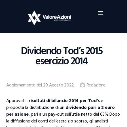
Home
Investimenti
Borsa
BROKER TRADING
Dividendo Tod’s 2015
Guide Al Trading
esercizio 2014
Criptovalute
Aggiornamento del 29 Agosto 2022
Redazione
Approvati i
risultati di bilancio 2014 per Tod’s
e
proposta la distribuzione di un
dividendo pari a 2 euro
per azione
, pari a un pay-out sull’utile netto del 63%.Dopo
la diffusione dei conti dell’esercizio scorso, gli analisti