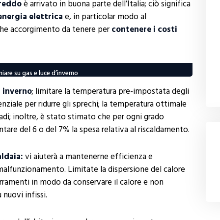
reddo
è arrivato in buona parte dell’Italia; ciò significa
energia elettrica
e, in particolar modo al
che accorgimento da tenere per
contenere i costi
iare su gas e luce d’inverno
n inverno
; limitare la temperatura pre-impostata degli
nziale per ridurre gli sprechi; la temperatura ottimale
radi; inoltre, è stato stimato che per ogni grado
tare del 6 o del 7% la spesa relativa al riscaldamento.
aldaia:
vi aiuterà a mantenerne efficienza e
 malfunzionamento. Limitate la dispersione del calore
erramenti in modo da conservare il calore e non
nuovi infissi.