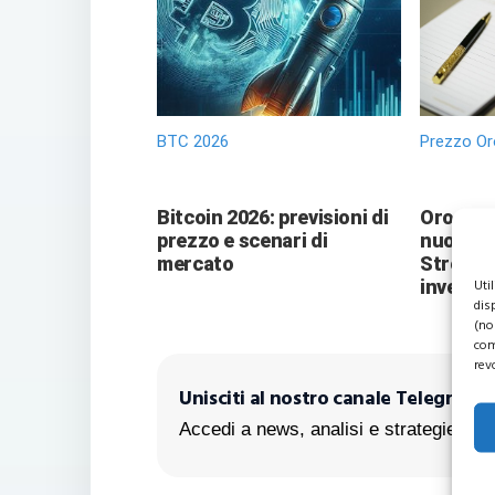
BTC 2026
Prezzo Or
Bitcoin 2026: previsioni di
Oro vers
prezzo e scenari di
nuove pr
mercato
Street 
Uti
investit
dis
(no
com
rev
Unisciti al nostro canale Telegram!
Accedi a news, analisi e strategie escl