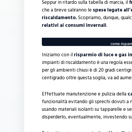
Seppur in ritardo sulla tabella di marcia, il
f
che a breve saliranno le
spese legate all’
riscaldamento.
Scopriamo, dunque, qual
relativi ai consumi invernali
.
come risparm
Iniziamo con il
risparmio di luce e gas
i
impianti di riscaldamento è una regola esse
per gli ambienti chiusi è di 20 gradi centig
centigrado oltre questa soglia, va ad aumen
Effettuate manutenzione e pulizia della
c
funzionalità evitando gli sprechi dovuti a
usando materiali isolanti su tapparelle e s
disperderlo, eventualmente, investendo su 