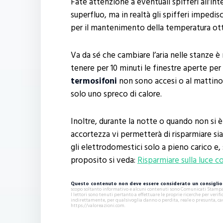
Fate attenzione a eventuali spifferi all’i
superfluo, ma in realtà gli spifferi impedi
per il mantenimento della temperatura otti
Va da sé che cambiare l’aria nelle stanze 
tenere per 10 minuti le finestre aperte per
termosifoni
non sono accesi o al mattino:
solo uno spreco di calore.
Inoltre, durante la notte o quando non si 
accortezza vi permetterà di risparmiare sia 
gli elettrodomestici solo a pieno carico e, s
proposito si veda:
Risparmiare sulla luce co
Questo contenuto non deve essere considerato un consiglio 
scopo soltanto informativo e alcuni contenuti sono Comunicati Stampa s
I lettori sono tenuti pertanto a effettuare le proprie ricerche per ver
indirettamente, per qualsivoglia danno o perdita, reale o presunta, ca
https://valoreazioni.com.