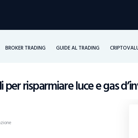
Home
Investimenti
Borsa
BROKER TRADING
GUIDE AL TRADING
CRIPTOVAL
BROKER TRADING
Guide Al Trading
i per risparmiare luce e gas d’i
Criptovalute
zione