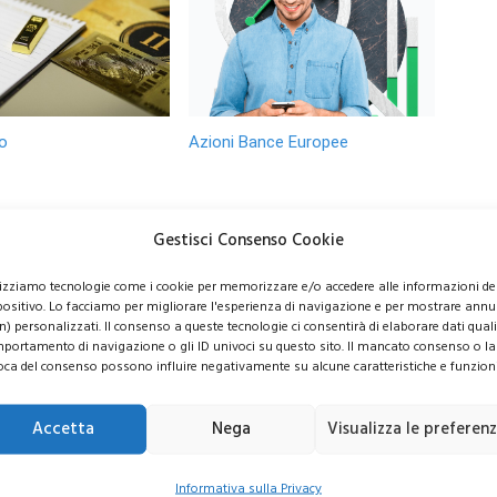
o
Azioni Bance Europee
o 6.000 dollari? Le
Azioni banche europee da
Gestisci Consenso Cookie
evisioni di Wall
mettere nel mirino nei
sorprendono gli
prossimi mesi
lizziamo tecnologie come i cookie per memorizzare e/o accedere alle informazioni de
ori
positivo. Lo facciamo per migliorare l'esperienza di navigazione e per mostrare annu
n) personalizzati. Il consenso a queste tecnologie ci consentirà di elaborare dati quali 
portamento di navigazione o gli ID univoci su questo sito. Il mancato consenso o la
oca del consenso possono influire negativamente su alcune caratteristiche e funzioni
Accetta
Nega
Visualizza le preferen
usive per i tuoi investimenti
Informativa sulla Privacy