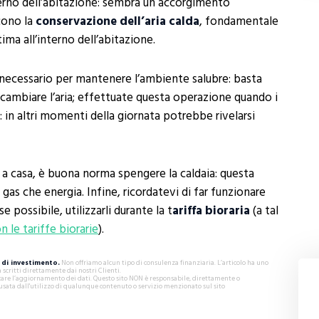
nterno dell’abitazione: sembra un accorgimento
scono la
conservazione dell’aria calda
, fondamentale
ma all’interno dell’abitazione.
è necessario per mantenere l’ambiente salubre: basta
 cambiare l’aria; effettuate questa operazione quando i
 in altri momenti della giornata potrebbe rivelarsi
è a casa, è buona norma spengere la caldaia: questa
gas che energia. Infine, ricordatevi di far funzionare
e possibile, utilizzarli durante la t
ariffa bioraria
(a tal
n le tariffe biorarie
).
di investimento.
Non offriamo alcun tipo di consulenza finanziaria. L’articolo ha uno
critti direttamente dai nostri Clienti.
ificare l’aggiornamento dei dati. Questo sito NON è responsabile, direttamente o
usata dall'utilizzo di qualunque contenuto o servizio menzionato sul sito