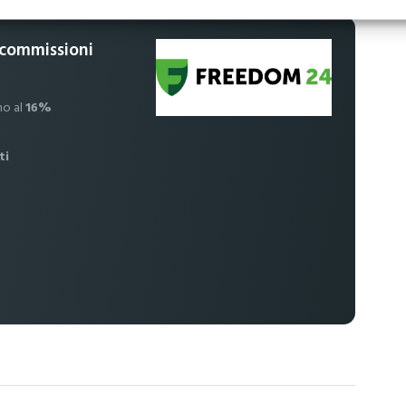
 commissioni
no al
16%
ti