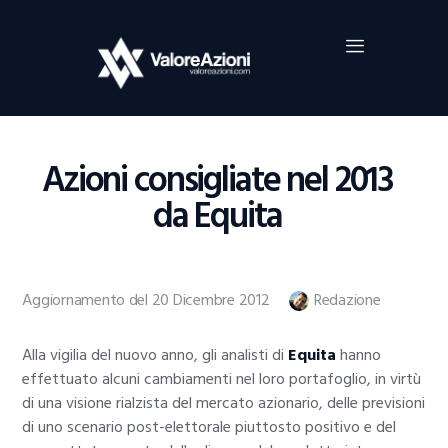
Home
Investimenti
Borsa
BROKER TRADING
Azioni consigliate nel 2013
Guide Al Trading
da Equita
Criptovalute
Aggiornamento del 20 Dicembre 2012
Redazione
Alla vigilia del nuovo anno, gli analisti di
Equita
hanno
effettuato alcuni cambiamenti nel loro portafoglio, in virtù
di una visione rialzista del mercato azionario, delle previsioni
di uno scenario post-elettorale piuttosto positivo e del