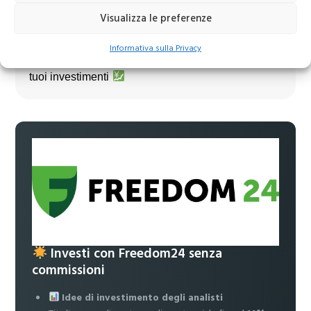
Visualizza le preferenze
Unisciti al nostro canale Telegram!
Informativa sulla Privacy
Accedi a news, analisi e strategie esclusive per i
tuoi investimenti
Investi con Freedom24 senza
commissioni
Idee di investimento degli analisti