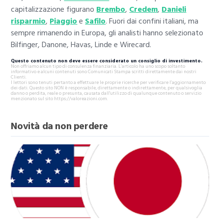
capitalizzazione figurano
Brembo
,
Credem
,
Danieli
risparmio
,
Piaggio
e
Safilo
. Fuori dai confini italiani, ma
sempre rimanendo in Europa, gli analisti hanno selezionato
Bilfinger, Danone, Havas, Linde e Wirecard.
Questo contenuto non deve essere considerato un consiglio di investimento.
Non offriamo alcun tipo di consulenza finanziaria. L’articolo ha uno scopo soltanto
informativo e alcuni contenuti sono Comunicati Stampa scritti direttamente dai nostri
Clienti.
I lettori sono tenuti pertanto a effettuare le proprie ricerche per verificare l’aggiornamento
dei dati. Questo sito NON è responsabile, direttamente o indirettamente, per qualsivoglia
danno o perdita, reale o presunta, causata dall'utilizzo di qualunque contenuto o servizio
menzionato sul sito https://valoreazioni.com.
Novità da non perdere