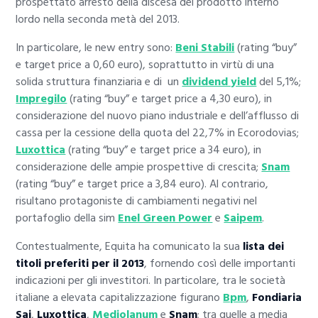
prospettato arresto della discesa del prodotto interno
lordo nella seconda metà del 2013.
In particolare, le new entry sono:
Beni Stabili
(rating “buy”
e target price a 0,60 euro), soprattutto in virtù di una
solida struttura finanziaria e di un
dividend yield
del 5,1%;
Impregilo
(rating “buy” e target price a 4,30 euro), in
considerazione del nuovo piano industriale e dell’afflusso di
cassa per la cessione della quota del 22,7% in Ecorodovias;
Luxottica
(rating “buy” e target price a 34 euro), in
considerazione delle ampie prospettive di crescita;
Snam
(rating “buy” e target price a 3,84 euro). Al contrario,
risultano protagoniste di cambiamenti negativi nel
portafoglio della sim
Enel Green Power
e
Saipem
.
Contestualmente, Equita ha comunicato la sua
lista dei
titoli preferiti per il 2013
, fornendo così delle importanti
indicazioni per gli investitori. In particolare, tra le società
italiane a elevata capitalizzazione figurano
Bpm
,
Fondiaria
Sai
,
Luxottica
,
Mediolanum
e
Snam
; tra quelle a media