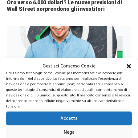
Oro verso 6.000 dollari? Le nuove previsioni di
Wall Street sorprendono gli investitori
Gestisci Consenso Cookie
Utilizziamo tecnologie come i cookie per memorizzare e/o accedere alle
informazioni del dispositivo. Lo facciamo per migliorare l'esperienza di
Azioni Bance Europee
navigazione e per mostrare annunci (non) personalizzati. Il consenso a
queste tecnologie ci consentirà di elaborare dati quali il comportamento di
navigazione o gli ID univoci su questo sito. Il mancato consenso o la revoca
Azioni banche europee da mettere nel mirino nei
del consenso possono influire negativamente su alcune caratteristiche e
prossimi mesi
funzioni.
Accetta
Nega