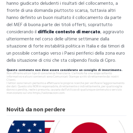
hanno giudicato deludenti i risultati del collocamento, a
fronte di una domanda piuttosto scarsa, tuttavia altri
hanno definito un buon risultato il collocamento da parte
del MEF di buona parte dei titoli offerti, soprattutto
considerando il
difficile contesto di mercato
, aggravato
ulteriormente nel corso delle ultime settimane dalla
situazione di forte instabilità politica in Italia e dai timori di
un possibile contagio verso i Paesi periferici della zona euro
della situazione di crisi che sta colpendo l’isola di Cipro.
Questo contenuto non deve essere considerato un consiglio di investimento.
Non offriamo alcun tipo di consulenza finanziaria. L’articolo ha uno scopo soltanto
informativo e alcuni contenuti sono Comunicati Stampa scritti direttamente dai nostri
Clienti.
I lettori sono tenuti pertanto a effettuare le proprie ricerche per verificare l’aggiornamento
dei dati. Questo sito NON è responsabile, direttamente o indirettamente, per qualsivoglia
danno o perdita, reale o presunta, causata dall'utilizzo di qualunque contenuto o servizio
menzionato sul sito https://valoreazioni.com.
Novità da non perdere