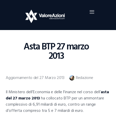
Home
Investimenti
Borsa
BROKER TRADING
Asta BTP 27 marzo
Guide Al Trading
2013
Criptovalute
Aggiornamento del 27 Marzo 2013
Redazione
Il Ministero dell’Economia e delle Finanze nel corso dell’
asta
del 27 marzo 2013
ha collocato BTP per un ammontare
complessivo di 6,91 miliardi di euro, contro un range
d’offerta compreso tra 5 e 7 miliardi di euro.