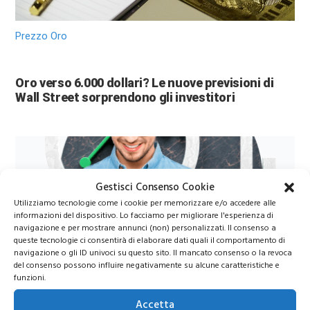
Prezzo Oro
Oro verso 6.000 dollari? Le nuove previsioni di
Wall Street sorprendono gli investitori
Gestisci Consenso Cookie
Utilizziamo tecnologie come i cookie per memorizzare e/o accedere alle
informazioni del dispositivo. Lo facciamo per migliorare l'esperienza di
navigazione e per mostrare annunci (non) personalizzati. Il consenso a
queste tecnologie ci consentirà di elaborare dati quali il comportamento di
navigazione o gli ID univoci su questo sito. Il mancato consenso o la revoca
Azioni Bance Europee
del consenso possono influire negativamente su alcune caratteristiche e
funzioni.
Azioni banche europee da mettere nel mirino nei
Accetta