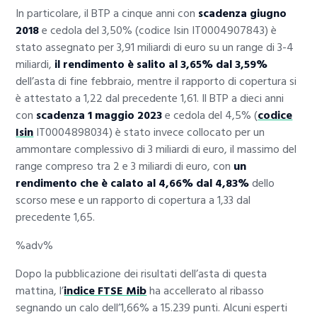
In particolare, il BTP a cinque anni con
scadenza giugno
2018
e cedola del 3,50% (codice Isin IT0004907843) è
stato assegnato per 3,91 miliardi di euro su un range di 3-4
miliardi,
il rendimento è salito al 3,65% dal 3,59%
dell’asta di fine febbraio, mentre il rapporto di copertura si
è attestato a 1,22 dal precedente 1,61. Il BTP a dieci anni
con
scadenza 1 maggio 2023
e cedola del 4,5% (
codice
Isin
IT0004898034) è stato invece collocato per un
ammontare complessivo di 3 miliardi di euro, il massimo del
range compreso tra 2 e 3 miliardi di euro, con
un
rendimento che è calato al 4,66% dal 4,83%
dello
scorso mese e un rapporto di copertura a 1,33 dal
precedente 1,65.
%adv%
Dopo la pubblicazione dei risultati dell’asta di questa
mattina, l’
indice FTSE Mib
ha accellerato al ribasso
segnando un calo dell’1,66% a 15.239 punti. Alcuni esperti