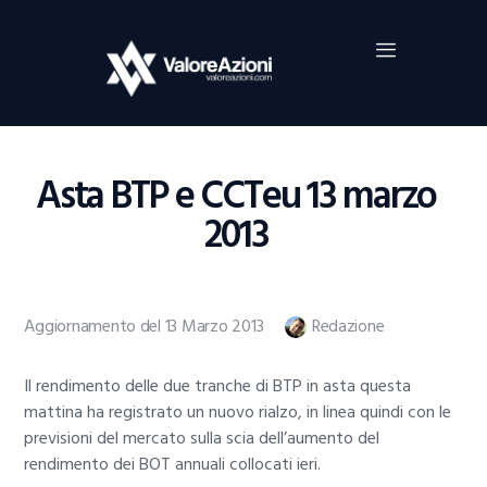
Home
Investimenti
Borsa
BROKER TRADING
Asta BTP e CCTeu 13 marzo
Guide Al Trading
2013
Criptovalute
Aggiornamento del 13 Marzo 2013
Redazione
Il rendimento delle due tranche di BTP in asta questa
mattina ha registrato un nuovo rialzo, in linea quindi con le
previsioni del mercato sulla scia dell’aumento del
rendimento dei BOT annuali collocati ieri.