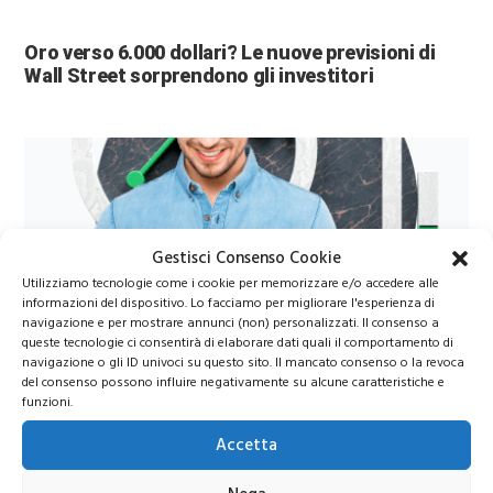
Oro verso 6.000 dollari? Le nuove previsioni di
Wall Street sorprendono gli investitori
Gestisci Consenso Cookie
Utilizziamo tecnologie come i cookie per memorizzare e/o accedere alle
informazioni del dispositivo. Lo facciamo per migliorare l'esperienza di
navigazione e per mostrare annunci (non) personalizzati. Il consenso a
Azioni Bance Europee
queste tecnologie ci consentirà di elaborare dati quali il comportamento di
navigazione o gli ID univoci su questo sito. Il mancato consenso o la revoca
del consenso possono influire negativamente su alcune caratteristiche e
Azioni banche europee da mettere nel mirino nei
funzioni.
prossimi mesi
Accetta