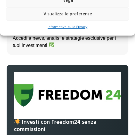
Nega
Visualizza le preferenze
Informativa sulla Privacy
Unisciti al nostro canale Telegram!
Accedi a news, analisi e strategie esclusive per i
tuoi investimenti
Investi con Freedom24 senza
commissioni