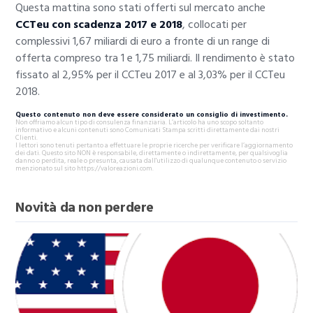
Questa mattina sono stati offerti sul mercato anche
CCTeu con scadenza 2017 e 2018
, collocati per
complessivi 1,67 miliardi di euro a fronte di un range di
offerta compreso tra 1 e 1,75 miliardi. Il rendimento è stato
fissato al 2,95% per il CCTeu 2017 e al 3,03% per il CCTeu
2018.
Questo contenuto non deve essere considerato un consiglio di investimento.
Non offriamo alcun tipo di consulenza finanziaria. L’articolo ha uno scopo soltanto
informativo e alcuni contenuti sono Comunicati Stampa scritti direttamente dai nostri
Clienti.
I lettori sono tenuti pertanto a effettuare le proprie ricerche per verificare l’aggiornamento
dei dati. Questo sito NON è responsabile, direttamente o indirettamente, per qualsivoglia
danno o perdita, reale o presunta, causata dall'utilizzo di qualunque contenuto o servizio
menzionato sul sito https://valoreazioni.com.
Novità da non perdere