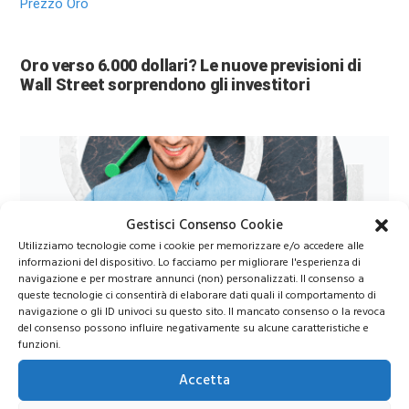
Prezzo Oro
Oro verso 6.000 dollari? Le nuove previsioni di
Wall Street sorprendono gli investitori
Gestisci Consenso Cookie
Utilizziamo tecnologie come i cookie per memorizzare e/o accedere alle
informazioni del dispositivo. Lo facciamo per migliorare l'esperienza di
navigazione e per mostrare annunci (non) personalizzati. Il consenso a
Azioni Bance Europee
queste tecnologie ci consentirà di elaborare dati quali il comportamento di
navigazione o gli ID univoci su questo sito. Il mancato consenso o la revoca
del consenso possono influire negativamente su alcune caratteristiche e
funzioni.
Azioni banche europee da mettere nel mirino nei
prossimi mesi
Accetta