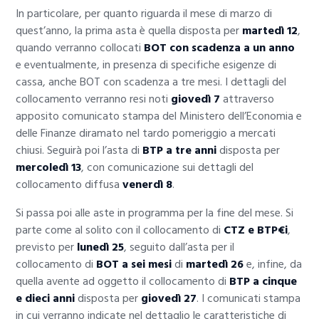
In particolare, per quanto riguarda il mese di marzo di
quest’anno, la prima asta è quella disposta per
martedì 12
,
quando verranno collocati
BOT con scadenza a un anno
e eventualmente, in presenza di specifiche esigenze di
cassa, anche BOT con scadenza a tre mesi. I dettagli del
collocamento verranno resi noti
giovedì 7
attraverso
apposito comunicato stampa del Ministero dell’Economia e
delle Finanze diramato nel tardo pomeriggio a mercati
chiusi. Seguirà poi l’asta di
BTP a tre anni
disposta per
mercoledì 13
, con comunicazione sui dettagli del
collocamento diffusa
venerdì 8
.
Si passa poi alle aste in programma per la fine del mese. Si
parte come al solito con il collocamento di
CTZ e BTP€i
,
previsto per
lunedì 25
, seguito dall’asta per il
collocamento di
BOT a sei mesi
di
martedì 26
e, infine, da
quella avente ad oggetto il collocamento di
BTP a cinque
e dieci anni
disposta per
giovedì 27
. I comunicati stampa
in cui verranno indicate nel dettaglio le caratteristiche di