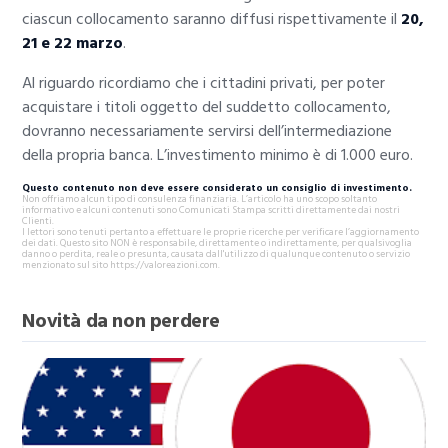
ciascun collocamento saranno diffusi rispettivamente il
20,
21 e 22 marzo
.
Al riguardo ricordiamo che i cittadini privati, per poter
acquistare i titoli oggetto del suddetto collocamento,
dovranno necessariamente servirsi dell’intermediazione
della propria banca. L’investimento minimo è di 1.000 euro.
Questo contenuto non deve essere considerato un consiglio di investimento.
Non offriamo alcun tipo di consulenza finanziaria. L’articolo ha uno scopo soltanto
informativo e alcuni contenuti sono Comunicati Stampa scritti direttamente dai nostri
Clienti.
I lettori sono tenuti pertanto a effettuare le proprie ricerche per verificare l’aggiornamento
dei dati. Questo sito NON è responsabile, direttamente o indirettamente, per qualsivoglia
danno o perdita, reale o presunta, causata dall'utilizzo di qualunque contenuto o servizio
menzionato sul sito https://valoreazioni.com.
Novità da non perdere