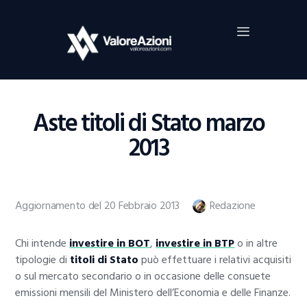
Home
Investimenti
Borsa
BROKER TRADING
Aste titoli di Stato marzo
Guide Al Trading
2013
Criptovalute
Aggiornamento del 20 Febbraio 2013
Redazione
Chi intende
investire in BOT
,
investire in BTP
o in altre
tipologie di
titoli di Stato
può effettuare i relativi acquisiti
o sul mercato secondario o in occasione delle consuete
emissioni mensili del Ministero dell’Economia e delle Finanze.