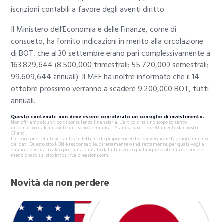
iscrizioni contabili a favore degli aventi diritto.
Il Ministero dell’Economia e delle Finanze, come di
consueto, ha fornito indicazioni in merito alla circolazione
di BOT, che al 30 settembre erano pari complessivamente a
163.829,644 (8.500,000 trimestrali; 55.720,000 semestrali;
99.609,644 annuali). Il MEF ha inoltre informato che il 14
ottobre prossimo verranno a scadere 9.200,000 BOT, tutti
annuali.
Questo contenuto non deve essere considerato un consiglio di investimento.
Non offriamo alcun tipo di consulenza finanziaria. L’articolo ha uno scopo soltanto
informativo e alcuni contenuti sono Comunicati Stampa scritti direttamente dai nostri
Clienti.
I lettori sono tenuti pertanto a effettuare le proprie ricerche per verificare l’aggiornamento
dei dati. Questo sito NON è responsabile, direttamente o indirettamente, per qualsivoglia
danno o perdita, reale o presunta, causata dall'utilizzo di qualunque contenuto o servizio
menzionato sul sito https://valoreazioni.com.
Novità da non perdere