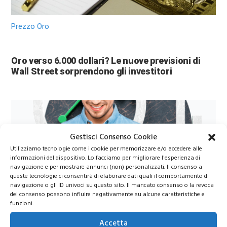
Prezzo Oro
Oro verso 6.000 dollari? Le nuove previsioni di
Wall Street sorprendono gli investitori
Gestisci Consenso Cookie
Utilizziamo tecnologie come i cookie per memorizzare e/o accedere alle
informazioni del dispositivo. Lo facciamo per migliorare l'esperienza di
navigazione e per mostrare annunci (non) personalizzati. Il consenso a
queste tecnologie ci consentirà di elaborare dati quali il comportamento di
navigazione o gli ID univoci su questo sito. Il mancato consenso o la revoca
Azioni Bance Europee
del consenso possono influire negativamente su alcune caratteristiche e
funzioni.
Azioni banche europee da mettere nel mirino nei
Accetta