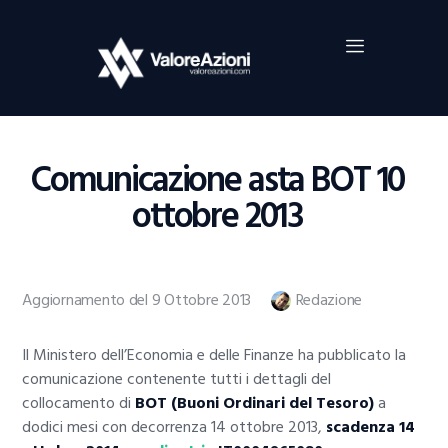
Home
Investimenti
Borsa
BROKER TRADING
Comunicazione asta BOT 10
Guide Al Trading
ottobre 2013
Criptovalute
Aggiornamento del 9 Ottobre 2013
Redazione
Il Ministero dell’Economia e delle Finanze ha pubblicato la
comunicazione contenente tutti i dettagli del
collocamento di
BOT (Buoni Ordinari del Tesoro)
a
dodici mesi con decorrenza 14 ottobre 2013,
scadenza 14