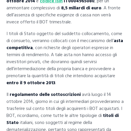
ottobre 2014
e
codice Isin
IT0004965080
, per un
ammontare complessivo di
8,5 miliardi di euro
. A fronte
dell’assenza di specifiche esigenze di cassa non verrà
invece offerto il BOT trimestrale.
I titoli di Stato oggetto del suddetto collocamento, come
di consueto, verranno collocati con il meccanismo dell’
asta
competitiva
, con richieste degli operatori espresse in
termini di rendimento. A tale asta non hanno accesso gli
investitori privati, che dovranno quindi servirsi
dell’intermediazione della propria banca e provvedere a
prenotare la quantità di titoli che intendono acquistare
entro il 9 ottobre 2013
.
Il
regolamento delle sottoscrizioni
avrà luogo il 14
ottobre 2014, giorno in cui gli intermediari provvederanno a
trasferire sul conto titoli degli acquirenti i BOT acquistati. I
BOT, ricordiamo, come tutte le altre tipologie di
titoli di
Stato
italiani, sono soggetti al regime della
dematerializzazione, pertanto sono rappresentati da