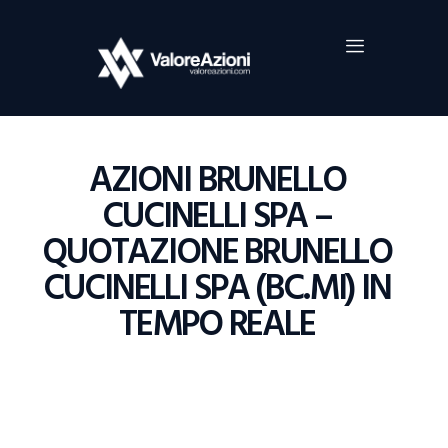
Home
Investimenti
Borsa
BROKER TRADING
AZIONI BRUNELLO
Guide Al Trading
CUCINELLI SPA –
Criptovalute
QUOTAZIONE BRUNELLO
CUCINELLI SPA (BC.MI) IN
TEMPO REALE