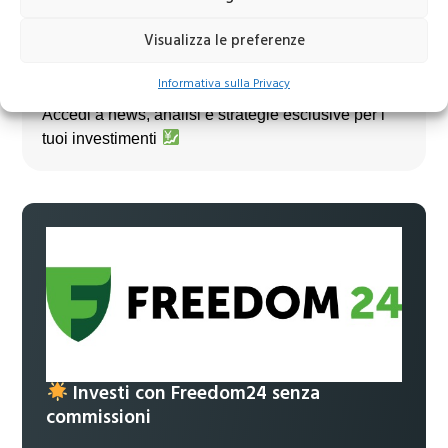
Visualizza le preferenze
Unisciti al nostro canale Telegram!
Informativa sulla Privacy
Accedi a news, analisi e strategie esclusive per i
tuoi investimenti
Investi con Freedom24 senza
commissioni