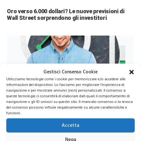
Oro verso 6.000 dollari? Le nuove previsioni di
Wall Street sorprendono gli investitori
Gestisci Consenso Cookie
Utilizziamo tecnologie come i cookie per memorizzare e/o accedere alle
informazioni del dispositivo. Lo facciamo per migliorare l'esperienza di
Azioni Bance Europee
navigazione e per mostrare annunci (non) personalizzati. Il consenso a
queste tecnologie ci consentirà di elaborare dati quali il comportamento di
navigazione o gli ID univoci su questo sito. Il mancato consenso o la revoca
del consenso possono influire negativamente su alcune caratteristiche e
Azioni banche europee da mettere nel mirino nei
funzioni.
prossimi mesi
Accetta
Nega