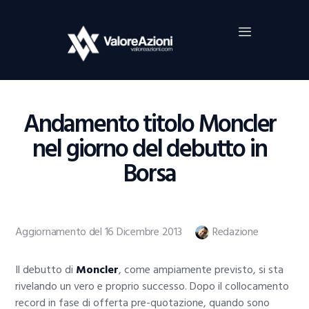
Home
Investimenti
Borsa
BROKER TRADING
Andamento titolo Moncler
Guide Al Trading
nel giorno del debutto in
Criptovalute
Borsa
Aggiornamento del 16 Dicembre 2013
Redazione
Il debutto di
Moncler
, come ampiamente previsto, si sta
rivelando un vero e proprio successo. Dopo il collocamento
record in fase di offerta pre-quotazione, quando sono