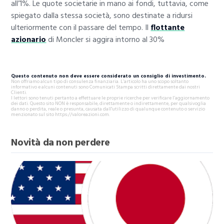
all’1%. Le quote societarie in mano ai fondi, tuttavia, come
spiegato dalla stessa società, sono destinate a ridursi
ulteriormente con il passare del tempo. Il
flottante
azionario
di Moncler si aggira intorno al 30%
Questo contenuto non deve essere considerato un consiglio di investimento.
Non offriamo alcun tipo di consulenza finanziaria. L’articolo ha uno scopo soltanto
informativo e alcuni contenuti sono Comunicati Stampa scritti direttamente dai nostri
Clienti.
I lettori sono tenuti pertanto a effettuare le proprie ricerche per verificare l’aggiornamento
dei dati. Questo sito NON è responsabile, direttamente o indirettamente, per qualsivoglia
danno o perdita, reale o presunta, causata dall'utilizzo di qualunque contenuto o servizio
menzionato sul sito https://valoreazioni.com.
Novità da non perdere