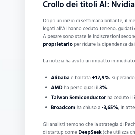
Crollo dei titoli AI: Nvid
Dopo un inizio di settimana brillante, il m
legati all’AI hanno ceduto terreno, guidati
A pesare sono state le indiscrezioni seco
proprietario
per ridurre la dipendenza dai
La notizia ha avuto un impatto immediato
Alibaba
è balzata
+12,9%
, superando 
AMD
ha perso quasi il
3%
.
Taiwan Semiconductor
ha ceduto il
Broadcom
ha chiuso a
-3,65%
, in att
Gli analisti temono che la strategia di Pech
di startup come
DeepSeek
(che utilizza c