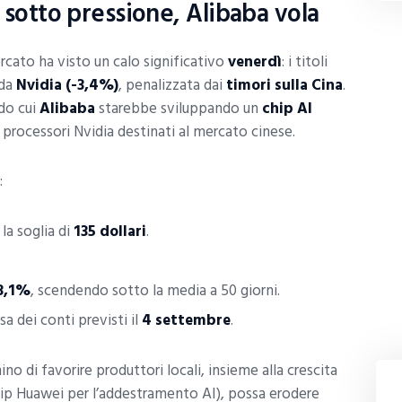
ia sotto pressione, Alibaba vola
ercato ha visto un calo significativo
venerdì
: i titoli
 da
Nvidia (-3,4%)
, penalizzata dai
timori sulla Cina
.
ndo cui
Alibaba
starebbe sviluppando un
chip AI
 processori Nvidia destinati al mercato cinese.
:
la soglia di
135 dollari
.
3,1%
, scendendo sotto la media a 50 giorni.
esa dei conti previsti il
4 settembre
.
ino di favorire produttori locali, insieme alla crescita
hip Huawei per l’addestramento AI), possa erodere