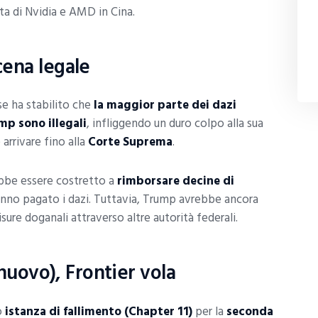
ta di Nvidia e AMD in Cina.
cena legale
se ha stabilito che
la maggior parte dei dazi
mp sono illegali
, infliggendo un duro colpo alla sua
rrivare fino alla
Corte Suprema
.
ebbe essere costretto a
rimborsare decine di
anno pagato i dazi. Tuttavia, Trump avrebbe ancora
isure doganali attraverso altre autorità federali.
i nuovo), Frontier vola
o
istanza di fallimento (Chapter 11)
per la
seconda