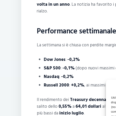
volta in un anno
. La notizia ha favorito i
rialzo.
Performance settimanale
La settimana si è chiusa con perdite marginal
Dow Jones
:
-0,2%
S&P 500
:
-0,1%
(dopo nuovi massimi 
Nasdaq
:
-0,2%
Russell 2000
:
+0,2%
, ai massimi da o
Uti
Il rendimento dei
Treasury decennali
è s
dis
salito dello
0,55%
a
64,01 dollari
al barile
(no
com
più bassi da
inizio luglio
.