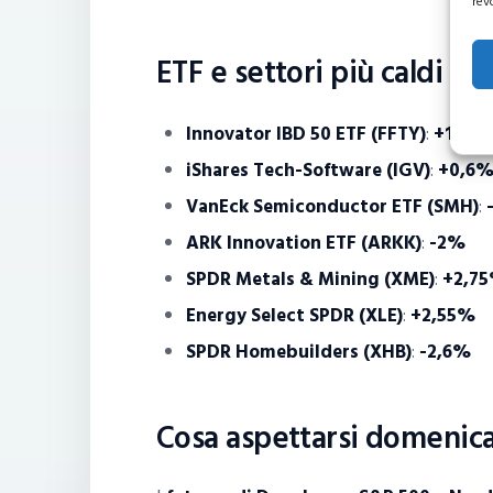
rev
ETF e settori più caldi
Innovator IBD 50 ETF (FFTY)
:
+1,7%
iShares Tech-Software (IGV)
:
+0,6
VanEck Semiconductor ETF (SMH)
:
ARK Innovation ETF (ARKK)
:
-2%
SPDR Metals & Mining (XME)
:
+2,7
Energy Select SPDR (XLE)
:
+2,55%
SPDR Homebuilders (XHB)
:
-2,6%
Cosa aspettarsi domenica