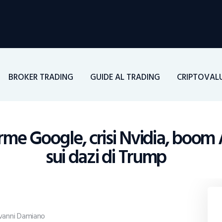
Home
Investimenti
Borsa
BROKER TRADING
GUIDE AL TRADING
CRIPTOVAL
BROKER TRADING
Guide Al Trading
rme Google, crisi Nvidia, boom 
sui dazi di Trump
Criptovalute
vanni Damiano