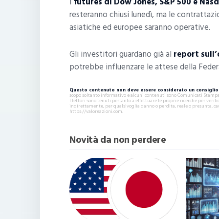
I
futures di Dow Jones, S&P 500 e Nas
resteranno chiusi lunedì, ma le contrattaz
asiatiche ed europee saranno operative.
Gli investitori guardano già al
report sull
potrebbe influenzare le attese della Feder
Questo contenuto non deve essere considerato un consiglio 
scopo soltanto informativo e alcuni contenuti sono Comunicati Stampa s
I lettori sono tenuti pertanto a effettuare le proprie ricerche per ver
indirettamente, per qualsivoglia danno o perdita, reale o presunta, ca
https://valoreazioni.com.
Novità da non perdere