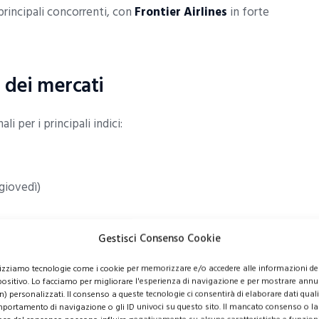
 principali concorrenti, con
Frontier Airlines
in forte
 dei mercati
i per i principali indici:
giovedì)
tto mesi.
Gestisci Consenso Cookie
lizziamo tecnologie come i cookie per memorizzare e/o accedere alle informazioni de
ceso al
4,23%
, mentre il prezzo del
petrolio WTI
è
positivo. Lo facciamo per migliorare l'esperienza di navigazione e per mostrare annu
. Il
Bitcoin
ha subito un forte calo, toccando i livelli
n) personalizzati. Il consenso a queste tecnologie ci consentirà di elaborare dati quali 
portamento di navigazione o gli ID univoci su questo sito. Il mancato consenso o la