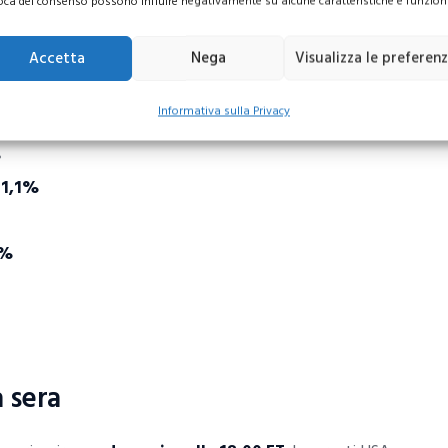
oca del consenso possono influire negativamente su alcune caratteristiche e funzioni
Accetta
Nega
Visualizza le preferen
Informativa sulla Privacy
%
-1,1%
5%
 sera