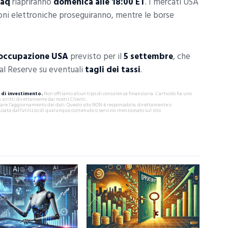
daq
riapriranno
domenica alle 18:00 ET
. I mercati USA
ioni elettroniche proseguiranno, mentre le borse
’occupazione USA
previsto per il
5 settembre
, che
al Reserve su eventuali
tagli dei tassi
.
di investimento.
Non offriamo alcun tipo di consulenza finanziaria. L’articolo ha uno
critti direttamente dai nostri Clienti.
ificare l’aggiornamento dei dati. Questo sito NON è responsabile, direttamente o
usata dall'utilizzo di qualunque contenuto o servizio menzionato sul sito