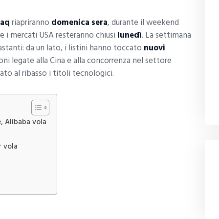
daq
riapriranno
domenica sera
, durante il weekend
e i mercati USA resteranno chiusi
lunedì
. La settimana
astanti: da un lato, i listini hanno toccato
nuovi
ioni legate alla Cina e alla concorrenza nel settore
to al ribasso i titoli tecnologici.
e, Alibaba vola
r vola