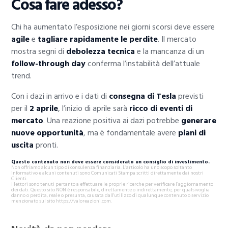
Cosa fare adesso?
Chi ha aumentato l’esposizione nei giorni scorsi deve essere
agile
e
tagliare rapidamente le perdite
. Il mercato
mostra segni di
debolezza tecnica
e la mancanza di un
follow-through day
conferma l’instabilità dell’attuale
trend.
Con i dazi in arrivo e i dati di
consegna di Tesla
previsti
per il
2 aprile
, l’inizio di aprile sarà
ricco di eventi di
mercato
. Una reazione positiva ai dazi potrebbe
generare
nuove opportunità
, ma è fondamentale avere
piani di
uscita
pronti.
Questo contenuto non deve essere considerato un consiglio di investimento.
Non offriamo alcun tipo di consulenza finanziaria. L’articolo ha uno scopo soltanto
informativo e alcuni contenuti sono Comunicati Stampa scritti direttamente dai nostri
Clienti.
I lettori sono tenuti pertanto a effettuare le proprie ricerche per verificare l’aggiornamento
dei dati. Questo sito NON è responsabile, direttamente o indirettamente, per qualsivoglia
danno o perdita, reale o presunta, causata dall'utilizzo di qualunque contenuto o servizio
menzionato sul sito https://valoreazioni.com.