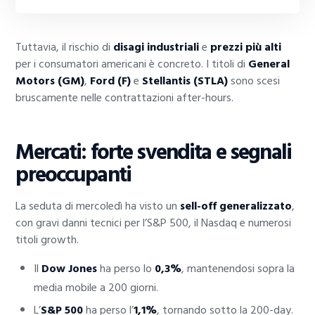
Tuttavia, il rischio di
disagi industriali
e
prezzi più alti
per i consumatori americani è concreto. I titoli di
General
Motors (GM)
,
Ford (F)
e
Stellantis (STLA)
sono scesi
bruscamente nelle contrattazioni after-hours.
Mercati: forte svendita e segnali
preoccupanti
La seduta di mercoledì ha visto un
sell-off generalizzato
,
con gravi danni tecnici per l’S&P 500, il Nasdaq e numerosi
titoli growth.
Il
Dow Jones
ha perso lo
0,3%
, mantenendosi sopra la
media mobile a 200 giorni.
L’
S&P 500
ha perso l’
1,1%
, tornando sotto la 200-day.