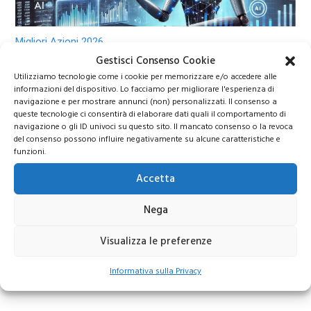
Migliori Azioni 2026
Gestisci Consenso Cookie
Utilizziamo tecnologie come i cookie per memorizzare e/o accedere alle
Migliori azioni da comprare nel 2026: titoli
informazioni del dispositivo. Lo facciamo per migliorare l'esperienza di
navigazione e per mostrare annunci (non) personalizzati. Il consenso a
strategici tra intelligenza artificiale, energia e
queste tecnologie ci consentirà di elaborare dati quali il comportamento di
difesa europea
navigazione o gli ID univoci su questo sito. Il mancato consenso o la revoca
del consenso possono influire negativamente su alcune caratteristiche e
funzioni.
Accetta
Nega
Visualizza le preferenze
Informativa sulla Privacy
Calendario trimestrali Borsa Italiana