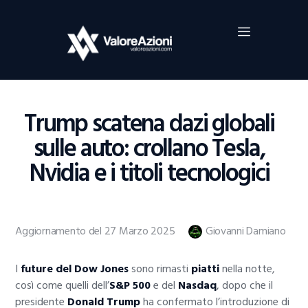
Home
Investimenti
Borsa
BROKER TRADING
Trump scatena dazi globali
Guide Al Trading
sulle auto: crollano Tesla,
Criptovalute
Nvidia e i titoli tecnologici
Aggiornamento del 27 Marzo 2025
Giovanni Damiano
I
future del Dow Jones
sono rimasti
piatti
nella notte,
così come quelli dell’
S&P 500
e del
Nasdaq
, dopo che il
presidente
Donald Trump
ha confermato l’introduzione di