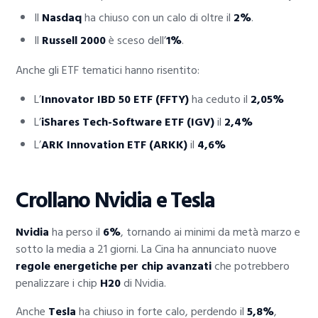
Il
Nasdaq
ha chiuso con un calo di oltre il
2%
.
Il
Russell 2000
è sceso dell’
1%
.
Anche gli ETF tematici hanno risentito:
L’
Innovator IBD 50 ETF (FFTY)
ha ceduto il
2,05%
L’
iShares Tech-Software ETF (IGV)
il
2,4%
L’
ARK Innovation ETF (ARKK)
il
4,6%
Crollano Nvidia e Tesla
Nvidia
ha perso il
6%
, tornando ai minimi da metà marzo e
sotto la media a 21 giorni. La Cina ha annunciato nuove
regole energetiche per chip avanzati
che potrebbero
penalizzare i chip
H20
di Nvidia.
Anche
Tesla
ha chiuso in forte calo, perdendo il
5,8%
,