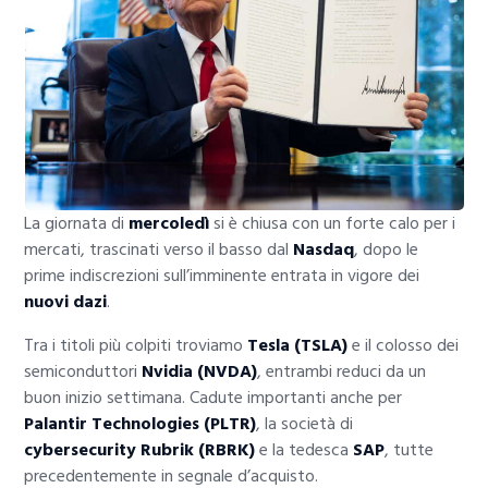
La giornata di
mercoledì
si è chiusa con un forte calo per i
mercati, trascinati verso il basso dal
Nasdaq
, dopo le
prime indiscrezioni sull’imminente entrata in vigore dei
nuovi dazi
.
Tra i titoli più colpiti troviamo
Tesla (TSLA)
e il colosso dei
semiconduttori
Nvidia (NVDA)
, entrambi reduci da un
buon inizio settimana. Cadute importanti anche per
Palantir Technologies (PLTR)
, la società di
cybersecurity Rubrik (RBRK)
e la tedesca
SAP
, tutte
precedentemente in segnale d’acquisto.