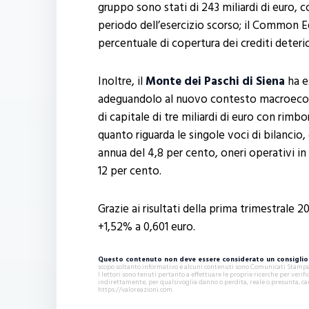
gruppo sono stati di 243 miliardi di euro, 
periodo dell’esercizio scorso; il Common Equ
percentuale di copertura dei crediti deteri
Inoltre, il
Monte dei Paschi di Siena
ha e
adeguandolo al nuovo contesto macroecon
di capitale di tre miliardi di euro con rimb
quanto riguarda le singole voci di bilancio
annua del 4,8 per cento, oneri operativi in
12 per cento.
Grazie ai risultati della prima trimestrale 2
+1,52% a 0,601 euro.
Questo contenuto non deve essere considerato un consiglio 
scopo soltanto informativo e alcuni contenuti sono Comunicati Stampa s
I lettori sono tenuti pertanto a effettuare le proprie ricerche per ver
indirettamente, per qualsivoglia danno o perdita, reale o presunta, ca
https://valoreazioni.com.