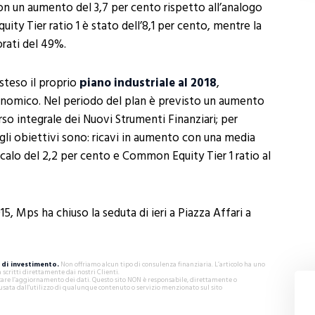
con un aumento del 3,7 per cento rispetto all’analogo
ity Tier ratio 1 è stato dell’8,1 per cento, mentre la
orati del 49%.
steso il proprio
piano industriale al 2018
,
omico. Nel periodo del plan è previsto un aumento
orso integrale dei Nuovi Strumenti Finanziari; per
, gli obiettivi sono: ricavi in aumento con una media
 calo del 2,2 per cento e Common Equity Tier 1 ratio al
015, Mps ha chiuso la seduta di ieri a Piazza Affari a
di investimento.
Non offriamo alcun tipo di consulenza finanziaria. L’articolo ha uno
critti direttamente dai nostri Clienti.
ificare l’aggiornamento dei dati. Questo sito NON è responsabile, direttamente o
usata dall'utilizzo di qualunque contenuto o servizio menzionato sul sito