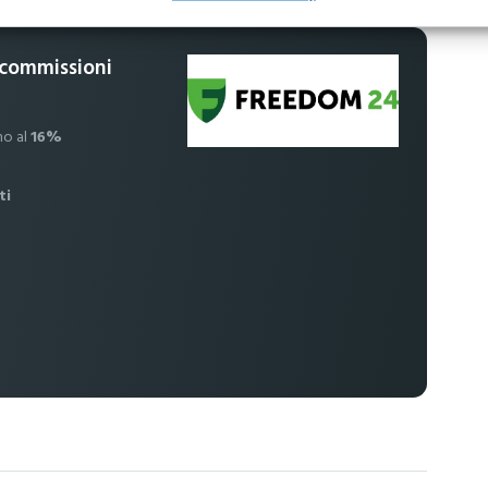
 commissioni
no al
16%
ti