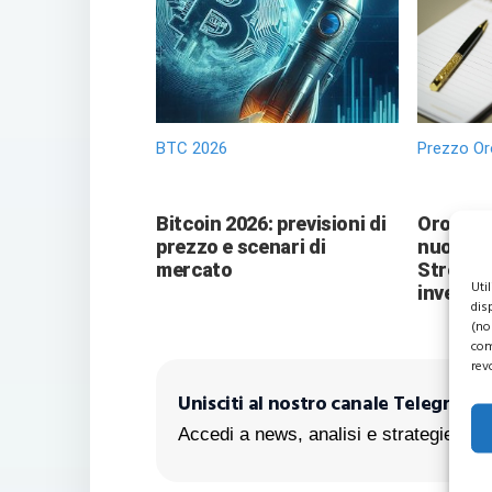
BTC 2026
Prezzo Or
Bitcoin 2026: previsioni di
Oro vers
prezzo e scenari di
nuove pr
mercato
Street 
Uti
investit
dis
(no
com
rev
Unisciti al nostro canale Telegram!
Accedi a news, analisi e strategie escl