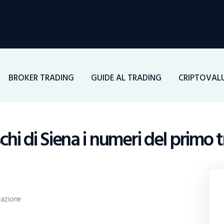
Home
Investimenti
Borsa
BROKER TRADING
GUIDE AL TRADING
CRIPTOVAL
BROKER TRADING
Guide Al Trading
hi di Siena i numeri del primo 
Criptovalute
azione