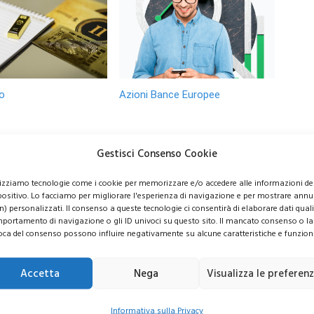
o
Azioni Bance Europee
o 6.000 dollari? Le
Azioni banche europee da
Gestisci Consenso Cookie
evisioni di Wall
mettere nel mirino nei
sorprendono gli
prossimi mesi
lizziamo tecnologie come i cookie per memorizzare e/o accedere alle informazioni de
ori
positivo. Lo facciamo per migliorare l'esperienza di navigazione e per mostrare annu
n) personalizzati. Il consenso a queste tecnologie ci consentirà di elaborare dati quali 
portamento di navigazione o gli ID univoci su questo sito. Il mancato consenso o la
oca del consenso possono influire negativamente su alcune caratteristiche e funzioni
Accetta
Nega
Visualizza le preferen
usive per i tuoi investimenti
Informativa sulla Privacy