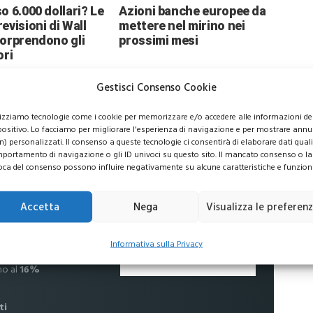
o 6.000 dollari? Le
Azioni banche europee da
evisioni di Wall
mettere nel mirino nei
sorprendono gli
prossimi mesi
ori
Gestisci Consenso Cookie
lizziamo tecnologie come i cookie per memorizzare e/o accedere alle informazioni de
positivo. Lo facciamo per migliorare l'esperienza di navigazione e per mostrare annu
n) personalizzati. Il consenso a queste tecnologie ci consentirà di elaborare dati quali 
usive per i tuoi investimenti
portamento di navigazione o gli ID univoci su questo sito. Il mancato consenso o la
oca del consenso possono influire negativamente su alcune caratteristiche e funzioni
Accetta
Nega
Visualizza le preferen
 commissioni
Informativa sulla Privacy
no al
16%
ti