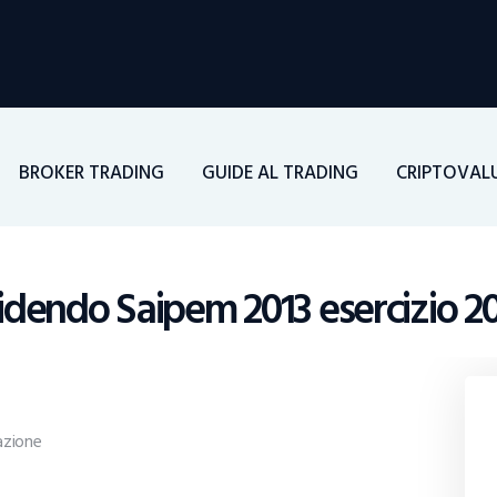
Home
Investimenti
Borsa
BROKER TRADING
GUIDE AL TRADING
CRIPTOVAL
BROKER TRADING
Guide Al Trading
idendo Saipem 2013 esercizio 2
Criptovalute
azione