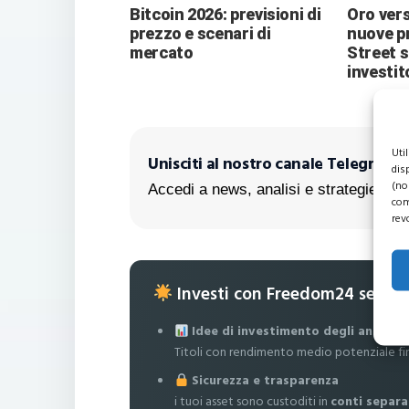
Bitcoin 2026: previsioni di
Oro vers
prezzo e scenari di
nuove pr
mercato
Street 
investit
Uti
Unisciti al nostro canale Telegram!
dis
(no
Accedi a news, analisi e strategie escl
com
rev
Investi con Freedom24 senza
Idee di investimento degli analisti
Titoli con rendimento medio potenziale fi
Sicurezza e trasparenza
i tuoi asset sono custoditi in
conti separa