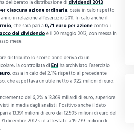
ha deliberato la distribuzione di
dividendi 2013
per ciascuna azione
ordinaria
, ossia in calo rispetto
anno in relazione all’esercizio 2011. In calo anche il
armio
, che sarà pari a
0,71 euro per azione
contro i
tacco del dividendo
è il 20 maggio 2013, con messa in
tesso mese.
are distribuito lo scorso anno deriva da un
colare, la controllata di
Eni
ha archiviato l’esercizio
 euro
, ossia in calo del 2,1% rispetto al precedente
so, che aspettava un utile netto a 922 milioni di euro.
incremento del 6,2% a 13,369 miliardi di euro, superiore
visti in media dagli analisti. Positivo anche il dato
 pari a 13.391 milioni di euro dai 12.505 milioni di euro del
l 31 dicembre 2012 si è attestato a 19.739 milioni di
.