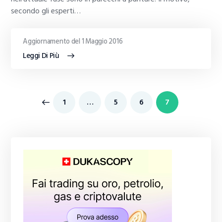
secondo gli esperti…
Aggiornamento del 1 Maggio 2016
Leggi Di Più
Paginazione
PAGINA
1
…
PAGINA
5
PAGINA
6
PAGINA
7
degli
articoli