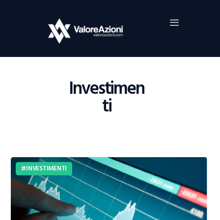
Home
Investimenti
Borsa
BROKER TRADING
Investimen
Guide Al Trading
ti
Criptovalute
INVESTIMENTI