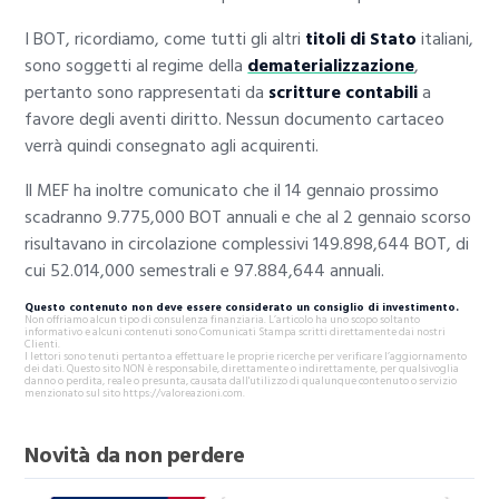
I BOT, ricordiamo, come tutti gli altri
titoli di Stato
italiani,
sono soggetti al regime della
dematerializzazione
,
pertanto sono rappresentati da
scritture contabili
a
favore degli aventi diritto. Nessun documento cartaceo
verrà quindi consegnato agli acquirenti.
Il MEF ha inoltre comunicato che il 14 gennaio prossimo
scadranno 9.775,000 BOT annuali e che al 2 gennaio scorso
risultavano in circolazione complessivi 149.898,644 BOT, di
cui 52.014,000 semestrali e 97.884,644 annuali.
Questo contenuto non deve essere considerato un consiglio di investimento.
Non offriamo alcun tipo di consulenza finanziaria. L’articolo ha uno scopo soltanto
informativo e alcuni contenuti sono Comunicati Stampa scritti direttamente dai nostri
Clienti.
I lettori sono tenuti pertanto a effettuare le proprie ricerche per verificare l’aggiornamento
dei dati. Questo sito NON è responsabile, direttamente o indirettamente, per qualsivoglia
danno o perdita, reale o presunta, causata dall'utilizzo di qualunque contenuto o servizio
menzionato sul sito https://valoreazioni.com.
Novità da non perdere