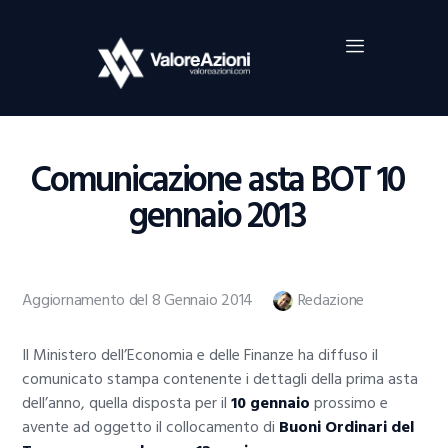
Home
Investimenti
Borsa
BROKER TRADING
Comunicazione asta BOT 10
Guide Al Trading
gennaio 2013
Criptovalute
Aggiornamento del 8 Gennaio 2014
Redazione
Il Ministero dell’Economia e delle Finanze ha diffuso il
comunicato stampa contenente i dettagli della prima asta
dell’anno, quella disposta per il
10 gennaio
prossimo e
avente ad oggetto il collocamento di
Buoni Ordinari del