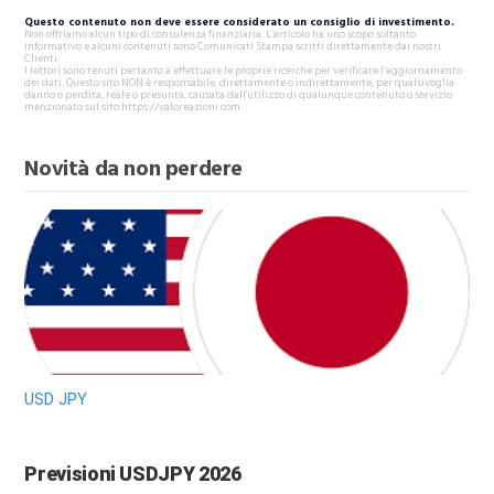
Questo contenuto non deve essere considerato un consiglio di investimento.
Non offriamo alcun tipo di consulenza finanziaria. L’articolo ha uno scopo soltanto
informativo e alcuni contenuti sono Comunicati Stampa scritti direttamente dai nostri
Clienti.
I lettori sono tenuti pertanto a effettuare le proprie ricerche per verificare l’aggiornamento
dei dati. Questo sito NON è responsabile, direttamente o indirettamente, per qualsivoglia
danno o perdita, reale o presunta, causata dall'utilizzo di qualunque contenuto o servizio
menzionato sul sito https://valoreazioni.com.
Novità da non perdere
USD JPY
Previsioni USDJPY 2026