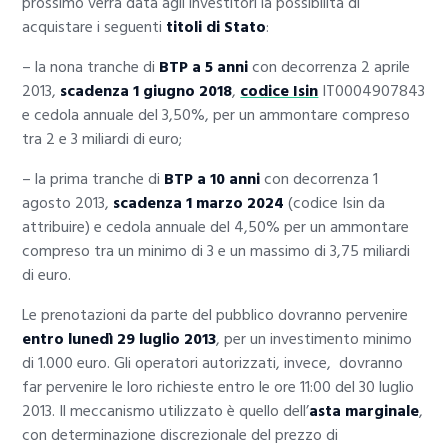
prossimo verrà data agli investitori la possibilità di
acquistare i seguenti
titoli di Stato
:
– la nona tranche di
BTP a 5 anni
con decorrenza 2 aprile
2013,
scadenza 1 giugno 2018
,
codice Isin
IT0004907843
e cedola annuale del 3,50%, per un ammontare compreso
tra 2 e 3 miliardi di euro;
– la prima tranche di
BTP a 10 anni
con decorrenza 1
agosto 2013,
scadenza 1 marzo 2024
(codice Isin da
attribuire) e cedola annuale del 4,50% per un ammontare
compreso tra un minimo di 3 e un massimo di 3,75 miliardi
di euro.
Le prenotazioni da parte del pubblico dovranno pervenire
entro lunedì 29 luglio 2013
, per un investimento minimo
di 1.000 euro. Gli operatori autorizzati, invece, dovranno
far pervenire le loro richieste entro le ore 11:00 del 30 luglio
2013. Il meccanismo utilizzato è quello dell’
asta marginale
,
con determinazione discrezionale del prezzo di