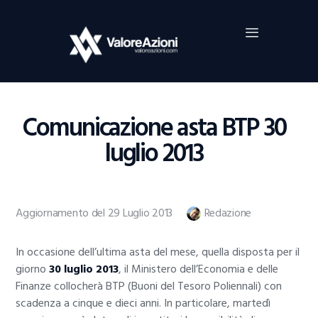
Home
Investimenti
Borsa
BROKER TRADING
Comunicazione asta BTP 30
Guide Al Trading
luglio 2013
Criptovalute
Aggiornamento del 29 Luglio 2013
Redazione
In occasione dell’ultima asta del mese, quella disposta per il
giorno
30 luglio 2013
, il Ministero dell’Economia e delle
Finanze collocherà BTP (Buoni del Tesoro Poliennali) con
scadenza a cinque e dieci anni. In particolare, martedì