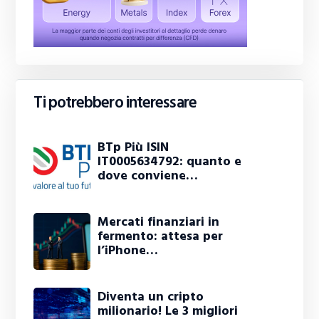
Ti potrebbero interessare
BTp Più ISIN
IT0005634792: quanto e
dove conviene…
Mercati finanziari in
fermento: attesa per
l’iPhone…
Diventa un cripto
milionario! Le 3 migliori