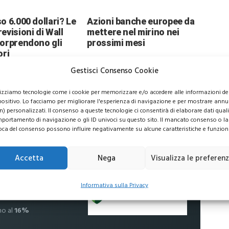
o 6.000 dollari? Le
Azioni banche europee da
evisioni di Wall
mettere nel mirino nei
sorprendono gli
prossimi mesi
ori
Gestisci Consenso Cookie
lizziamo tecnologie come i cookie per memorizzare e/o accedere alle informazioni de
positivo. Lo facciamo per migliorare l'esperienza di navigazione e per mostrare annu
n) personalizzati. Il consenso a queste tecnologie ci consentirà di elaborare dati quali 
usive per i tuoi investimenti
portamento di navigazione o gli ID univoci su questo sito. Il mancato consenso o la
oca del consenso possono influire negativamente su alcune caratteristiche e funzioni
Accetta
Nega
Visualizza le preferen
 commissioni
Informativa sulla Privacy
no al
16%