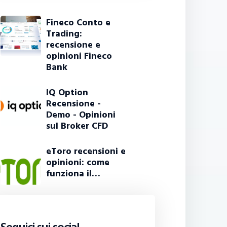
Fineco Conto e
Trading:
recensione e
opinioni Fineco
Bank
IQ Option
Recensione -
Demo - Opinioni
sul Broker CFD
eToro recensioni e
opinioni: come
funziona il…