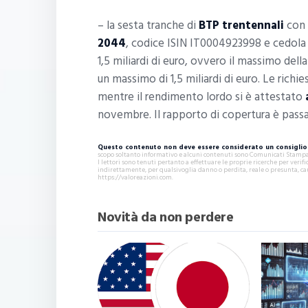
– la sesta tranche di
BTP trentennali
con 
2044
, codice ISIN IT0004923998 e cedol
1,5 miliardi di euro, ovvero il massimo del
un massimo di 1,5 miliardi di euro. Le richi
mentre il rendimento lordo si è attestato
novembre. Il rapporto di copertura è passat
Questo contenuto non deve essere considerato un consiglio 
scopo soltanto informativo e alcuni contenuti sono Comunicati Stampa s
I lettori sono tenuti pertanto a effettuare le proprie ricerche per ver
indirettamente, per qualsivoglia danno o perdita, reale o presunta, ca
https://valoreazioni.com.
Novità da non perdere