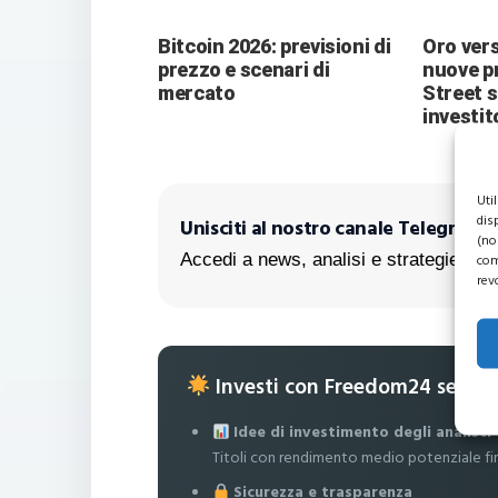
Bitcoin 2026: previsioni di
Oro vers
prezzo e scenari di
nuove pr
mercato
Street 
investit
Uti
dis
Unisciti al nostro canale Telegram!
(no
Accedi a news, analisi e strategie escl
com
rev
Investi con Freedom24 senza
Idee di investimento degli analisti
Titoli con rendimento medio potenziale fi
Sicurezza e trasparenza