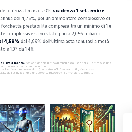
decorrenza 1 marzo 2013,
scadenza 1 settembre
a annua del 4,75%, per un ammontare complessivo di
la forchetta prestabilita compresa tra un minimo di 1 e
este complessive sono state pari a 2,056 miliardi,
al 4,59%
dal 4,99% dell’ultima asta tenutasi a metà
o a 1,37 da 1,46.
di investimento.
Non offriamo alcun tipo di consulenza finanziaria. L’articolo ha uno
critti direttamente dai nostri Clienti.
ificare l’aggiornamento dei dati. Questo sito NON è responsabile, direttamente o
usata dall'utilizzo di qualunque contenuto o servizio menzionato sul sito