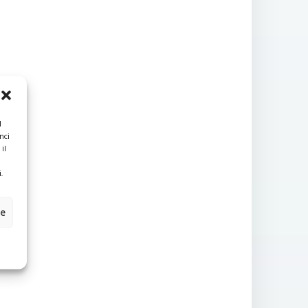
l
nci
il
.
ze