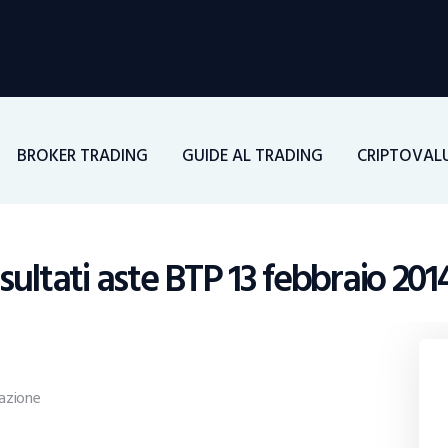
Home
Investimenti
Borsa
BROKER TRADING
GUIDE AL TRADING
CRIPTOVAL
BROKER TRADING
Guide Al Trading
sultati aste BTP 13 febbraio 201
Criptovalute
azione