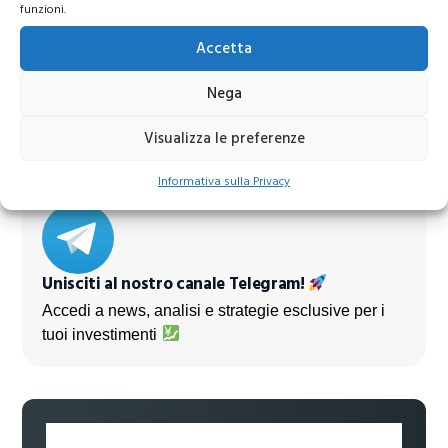
funzioni.
Azioni Bance Europee
Accetta
Nega
Azioni banche europee da mettere nel mirino nei
prossimi mesi
Visualizza le preferenze
Informativa sulla Privacy
Unisciti al nostro canale Telegram!
Accedi a news, analisi e strategie esclusive per i
tuoi investimenti