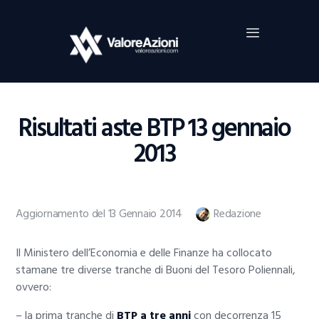
Home
Investimenti
Borsa
BROKER TRADING
Risultati aste BTP 13 gennaio
Guide Al Trading
2013
Criptovalute
Aggiornamento del 13 Gennaio 2014
Redazione
Il Ministero dell’Economia e delle Finanze ha collocato
stamane tre diverse tranche di Buoni del Tesoro Poliennali,
ovvero:
– la prima tranche di
BTP a tre anni
con decorrenza 15