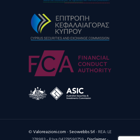
©
Valoreazioni.com
-
Seowebbs Srl
- REA: LE
278983 - P.Iva 04278590759 -
Disclaimer
-