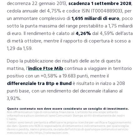
decorrenza 22 gennaio 2013,
scadenza 1 settembre 2028
,
cedola annuale del 4,75% e codice ISIN IT0004889033, per
un ammontare complessivo di
1,695 miliardi di euro
, poco
sotto la punta massima del range prestabilito a 1,75 miliardi
di euro. Il rendimento è calato al
4,26%
dal 4,59% dell’asta
di metà ottobre, mentre il rapporto di copertura è sceso a
1,29 da 1,59.
Dopo la pubblicazione dei risultati delle aste di questa
mattina, l’
indice Ftse Mib
continua a viaggiare in territorio
positivo con un +0,58% a 19.683 punti, mentre il
differenziale tra Btp e Bund
è risultato in rialzo a 208
punti base, con un rendimento del decennale italiano al
3,92%.
Questo contenuto non deve essere considerato un consiglio di investimento.
Non offriamo alcun tipo di consulenza finanziaria. L’articolo ha uno scopo soltanto
informativo e alcuni contenuti sono Comunicati Stampa scritti direttamente dai nostri
Clienti.
I lettori sono tenuti pertanto a effettuare le proprie ricerche per verificare l’aggiornamento
dei dati. Questo sito NON è responsabile, direttamente o indirettamente, per qualsivoglia
danno o perdita, reale o presunta, causata dall'utilizzo di qualunque contenuto o servizio
menzionato sul sito https://valoreazioni.com.