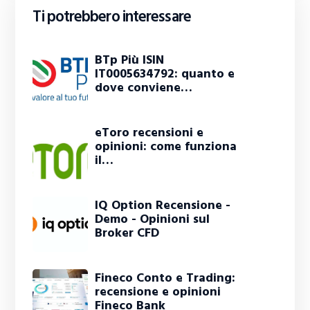
Ti potrebbero interessare
BTp Più ISIN
IT0005634792: quanto e
dove conviene…
eToro recensioni e
opinioni: come funziona
il…
IQ Option Recensione -
Demo - Opinioni sul
Broker CFD
Fineco Conto e Trading:
recensione e opinioni
Fineco Bank