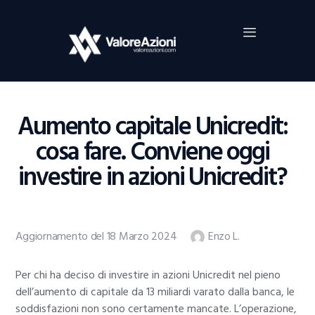
Home
Investimenti
Borsa
BROKER TRADING
Aumento capitale Unicredit:
Guide Al Trading
cosa fare. Conviene oggi
Criptovalute
investire in azioni Unicredit?
Aggiornamento del 18 Marzo 2024
Enzo L.
Per chi ha deciso di investire in azioni Unicredit nel pieno
dell’aumento di capitale da 13 miliardi varato dalla banca, le
soddisfazioni non sono certamente mancate. L’operazione,