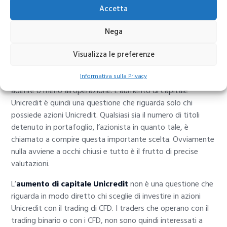
Accetta
Nega
Visualizza le preferenze
Come prevedono le regole sul
funzionamento dell’aumento
Informativa sulla Privacy
di capitale
, ciascun azionista è lasciato libero di decidere se
aderire o meno all’operazione. L’aumento di capitale
Unicredit è quindi una questione che riguarda solo chi
possiede azioni Unicredit. Qualsiasi sia il numero di titoli
detenuto in portafoglio, l’azionista in quanto tale, è
chiamato a compire questa importante scelta. Ovviamente
nulla avviene a occhi chiusi e tutto è il frutto di precise
valutazioni.
L’
aumento di capitale Unicredit
non è una questione che
riguarda in modo diretto chi sceglie di investire in azioni
Unicredit con il trading di CFD. I traders che operano con il
trading binario o con i CFD, non sono quindi interessati a