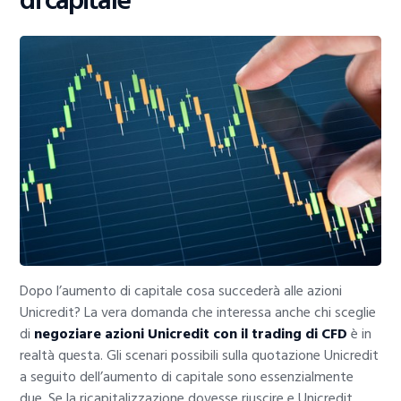
di capitale
Dopo l’aumento di capitale cosa succederà alle azioni
Unicredit? La vera domanda che interessa anche chi sceglie
di
negoziare azioni Unicredit con il trading di CFD
è in
realtà questa. Gli scenari possibili sulla quotazione Unicredit
a seguito dell’aumento di capitale sono essenzialmente
due. Se la ricapitalizzazione dovesse riuscire e Unicredit