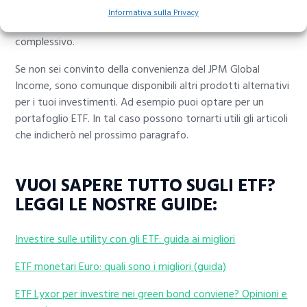
compreso tra gennaio e settembre 2019 perchè solo
Informativa sulla Privacy
andando oltre è possibile maturare un giudizio più
complessivo.
Se non sei convinto della convenienza del JPM Global
Income, sono comunque disponibili altri prodotti alternativi
per i tuoi investimenti. Ad esempio puoi optare per un
portafoglio ETF. In tal caso possono tornarti utili gli articoli
che indicherò nel prossimo paragrafo.
VUOI SAPERE TUTTO SUGLI ETF?
LEGGI LE NOSTRE GUIDE:
Investire sulle utility con gli ETF: guida ai migliori
ETF monetari Euro: quali sono i migliori (guida)
ETF Lyxor per investire nei green bond conviene? Opinioni e