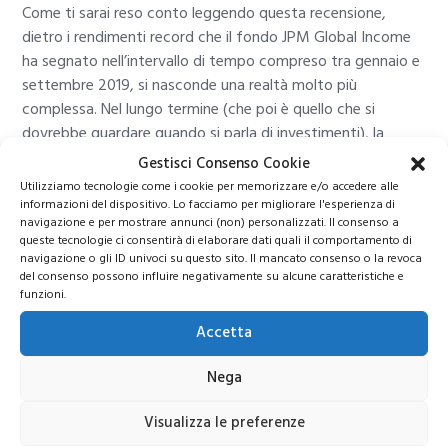
Come ti sarai reso conto leggendo questa recensione,
dietro i rendimenti record che il fondo JPM Global Income
ha segnato nell’intervallo di tempo compreso tra gennaio e
settembre 2019, si nasconde una realtà molto più
complessa. Nel lungo termine (che poi è quello che si
dovrebbe guardare quando si parla di investimenti), la
performance del fondo è stata deludente. Alla prestazione
Gestisci Consenso Cookie
deludente si affianca poi il problema dei costi
Utilizziamo tecnologie come i cookie per memorizzare e/o accedere alle
commissionali che sono decisamente alti. L’asset allocation,
informazioni del dispositivo. Lo facciamo per migliorare l'esperienza di
navigazione e per mostrare annunci (non) personalizzati. Il consenso a
dal canto suo, non è delle migliori e questo spiega il perchè
queste tecnologie ci consentirà di elaborare dati quali il comportamento di
le prestazioni del fondo nel lungo termine siano state
navigazione o gli ID univoci su questo sito. Il mancato consenso o la revoca
basse.
del consenso possono influire negativamente su alcune caratteristiche e
funzioni.
Questi gli elementi oggettivi che ho trattato nel post.
Accetta
Come sempre lascio il
giudizio sul JPM Global Income al
lettore
. Sul web sono presenti opinioni molto diverse sul
Nega
prodotto. In altre parole ci sono sia commenti positivi che
commenti negativi. Da parte mia invito solo ad andare oltre
Visualizza le preferenze
l’esame dell’andamento del JPM Global Income nel periodo