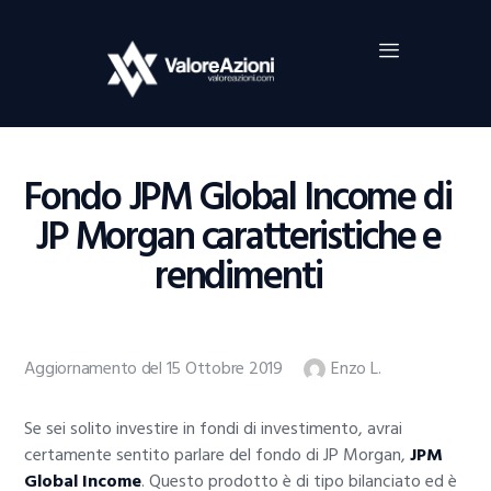
Home
Investimenti
Borsa
BROKER TRADING
Fondo JPM Global Income di
Guide Al Trading
JP Morgan caratteristiche e
Criptovalute
rendimenti
Aggiornamento del 15 Ottobre 2019
Enzo L.
Se sei solito investire in fondi di investimento, avrai
certamente sentito parlare del fondo di JP Morgan,
JPM
Global Income
. Questo prodotto è di tipo bilanciato ed è