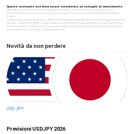
Questo contenuto non deve essere considerato un consiglio di investimento.
Non offriamo alcun tipo di consulenza finanziaria. L’articolo ha uno scopo soltanto
informativo e alcuni contenuti sono Comunicati Stampa scritti direttamente dai nostri
Clienti.
I lettori sono tenuti pertanto a effettuare le proprie ricerche per verificare l’aggiornamento
dei dati. Questo sito NON è responsabile, direttamente o indirettamente, per qualsivoglia
danno o perdita, reale o presunta, causata dall'utilizzo di qualunque contenuto o servizio
menzionato sul sito https://valoreazioni.com.
Novità da non perdere
USD JPY
Previsioni USDJPY 2026