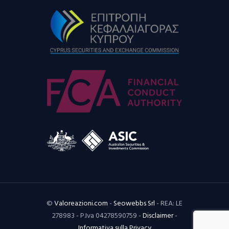
©
Valoreazioni.com
-
Seowebbs Srl
- REA: LE
278983 - P.Iva 04278590759 -
Disclaimer
-
Informativa sulla Privacy