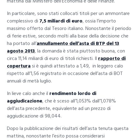
mattina dal Ministero dell’Economia e delle Finanze.
In particolare, sono stati collocati titoli per un ammontare
complessivo di
7,5 miliardi di euro
, ossia l’importo
massimo offerto dal Tesoro italiano. Nonostante il periodo
di ferie estive, secondo molti alla base della decisione che
ha portato all’
annullamento dell’asta di BTP del 13
agosto 2013
, la domanda è stata piuttosto buona, con
circa 11,14 miliardi di euro di titoli richiesti. Il
rapporto di
copertura
si è quindi attestato a 1,49, in leggero calo
rispetto all’1,56 registrato in occasione dell’asta di BOT
annuali di metà luglio.
In lieve calo anche il
rendimento lordo di
aggiudicazione
, che è sceso all’1,053% dall’1,078%
dell’asta precedente, equivalente ad un prezzo di
aggiudicazione di 98,044.
Dopo la pubblicazione dei risultati dell’asta tenuta questa
mattina, nonostante l’esito possa considerarsi