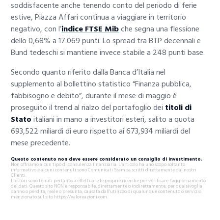
soddisfacente anche tenendo conto del periodo di ferie
estive, Piazza Affari continua a viaggiare in territorio
negativo, con l’
indice FTSE Mib
che segna una flessione
dello 0,68% a 17.069 punti. Lo spread tra BTP decennali e
Bund tedeschi si mantiene invece stabile a 248 punti base.
Secondo quanto riferito dalla Banca d’Italia nel
supplemento al bollettino statistico “Finanza pubblica,
fabbisogno e debito”, durante il mese di maggio è
proseguito il trend al rialzo del portafoglio dei
titoli di
Stato
italiani in mano a investitori esteri, salito a quota
693,522 miliardi di euro rispetto ai 673,934 miliardi del
mese precedente.
Questo contenuto non deve essere considerato un consiglio di investimento.
Non offriamo alcun tipo di consulenza finanziaria. L’articolo ha uno scopo soltanto
informativo e alcuni contenuti sono Comunicati Stampa scritti direttamente dai nostri
Clienti.
I lettori sono tenuti pertanto a effettuare le proprie ricerche per verificare l’aggiornamento
dei dati. Questo sito NON è responsabile, direttamente o indirettamente, per qualsivoglia
danno o perdita, reale o presunta, causata dall'utilizzo di qualunque contenuto o servizio
menzionato sul sito https://valoreazioni.com.