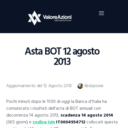
Home
Investimenti
Borsa
BROKER TRADING
Asta BOT 12 agosto
Guide Al Trading
2013
Criptovalute
Aggiornamento del 12 Agosto 2013
Redazione
Pochi minuti dopo le 11:00 di oggi la Banca d’Italia ha
comunicato i risultati dell’asta di BOT annuali con
decorrenza 14 agosto 2013,
scadenza 14 agosto 2014
(365 giorni) e
codice Isin
IT0004954712
collocati questa