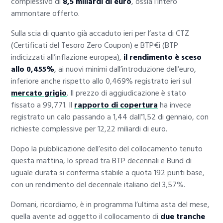
complessivo di
8,5 miliardi di euro
, ossia l’intero
ammontare offerto.
Sulla scia di quanto già accaduto ieri per l’asta di CTZ
(Certificati del Tesoro Zero Coupon) e BTP€i (BTP
indicizzati all’inflazione europea),
il rendimento è sceso
allo 0,455%
, ai nuovi minimi dall’introduzione dell’euro,
inferiore anche rispetto allo 0,469% registrato ieri sul
mercato grigio
. Il prezzo di aggiudicazione è stato
fissato a 99,771. Il
rapporto di copertura
ha invece
registrato un calo passando a 1,44 dall’1,52 di gennaio, con
richieste complessive per 12,22 miliardi di euro.
Dopo la pubblicazione dell’esito del collocamento tenuto
questa mattina, lo spread tra BTP decennali e Bund di
uguale durata si conferma stabile a quota 192 punti base,
con un rendimento del decennale italiano del 3,57%.
Domani, ricordiamo, è in programma l’ultima asta del mese,
quella avente ad oggetto il collocamento di
due tranche