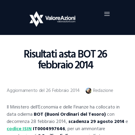
Home
Investimenti
Borsa
BROKER TRADING
Risultati asta BOT 26
Guide Al Trading
febbraio 2014
Criptovalute
Aggiornamento del 26 Febbraio 2014
Redazione
Il Ministero dell’Economia e delle Finanze ha collocato in
data odierna
BOT (Buoni Ordinari del Tesoro)
con
decorrenza 28 febbraio 2014,
scadenza 29 agosto 2014
e
codice ISIN
IT0004997646
, per un ammontare