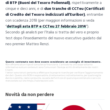
di BTP (Buoni del Tesoro Poliennali)
, rispettivamente a
cinque e dieci anni, e di
due tranche di CCTeu (Certificati
di Credito del Tesoro indicizzati all’Euribor)
, entrambe
con scadenza 2018 (per maggiori informazioni si veda
“
dettagli asta BTP e CCTeu 27 febbraio 2014
“).
Secondo gli analisti per l’Italia si tratta del vero e proprio
test dopo l’insediamento del nuovo esecutivo guidato dal
neo premier Matteo Renzi.
Questo contenuto non deve essere considerato un consiglio di investimento.
Non offriamo alcun tipo di consulenza finanziaria. L’articolo ha uno scopo soltanto
informativo e alcuni contenuti sono Comunicati Stampa scritti direttamente dai nostri
Clienti.
I lettori sono tenuti pertanto a effettuare le proprie ricerche per verificare l’aggiornamento
dei dati. Questo sito NON è responsabile, direttamente o indirettamente, per qualsivoglia
danno o perdita, reale o presunta, causata dall'utilizzo di qualunque contenuto o servizio
menzionato sul sito https://valoreazioni.com.
Novità da non perdere